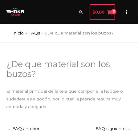
Ir
al
Buscar
$
0,00
contenido
Inicio
FAQs
¿De que material son los buzos?
¿De que material son los
buzos?
El material principal de la tela que compone la hoodie o
sudadera es algodón, por lo cual la prenda resulta muy
cómoda y abrigada
←
FAQ anterior
FAQ siguiente
→