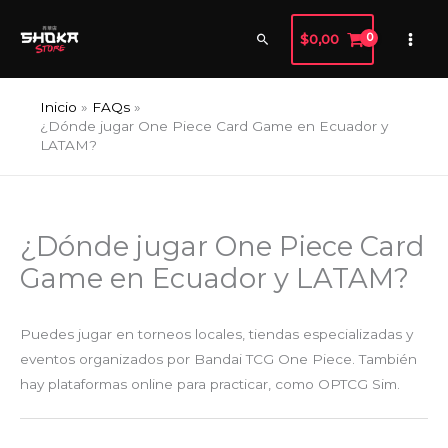
Ir
al
Buscar
$
0,00
contenido
Inicio
FAQs
¿Dónde jugar One Piece Card Game en Ecuador y
LATAM?
¿Dónde jugar One Piece Card
Game en Ecuador y LATAM?
Puedes jugar en torneos locales, tiendas especializadas y
eventos organizados por Bandai TCG One Piece. También
hay plataformas online para practicar, como OPTCG Sim.