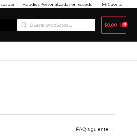
Ecuador
Hoodies Personalizadas en Ecuador
Mi Cuenta
Búsqueda
$
0,00
De
Productos
FAQ siguiente
→