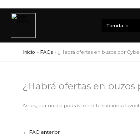
Ir
al
contenido
Tienda
Inicio
FAQs
¿Habrá ofertas en buzos por Cyb
¿Habrá ofertas en buzos
Así es, por un día podras tener tu sudadera favori
←
FAQ anterior