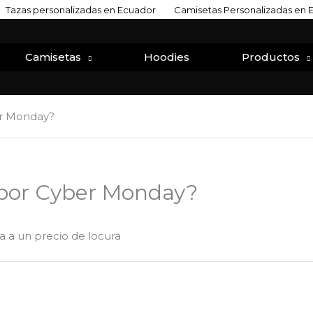
Tazas personalizadas en Ecuador
Camisetas Personalizadas en 
Camisetas
Hoodies
Productos
er Monday?
 por Cyber Monday?
ta a un precio de locura