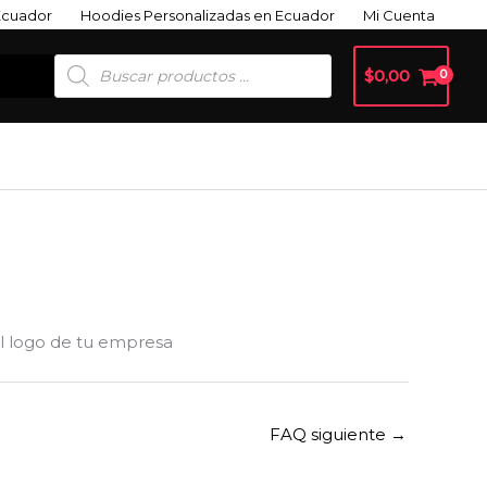
Ecuador
Hoodies Personalizadas en Ecuador
Mi Cuenta
Búsqueda
$
0,00
De
Productos
el logo de tu empresa
FAQ siguiente
→