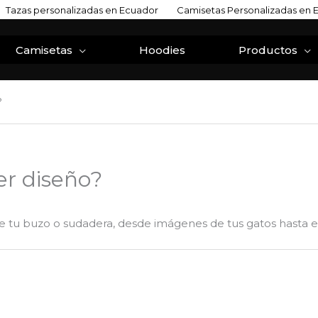
Tazas personalizadas en Ecuador
Camisetas Personalizadas en 
Camisetas
Hoodies
Productos
?
er diseño?
re tu buzo o sudadera, desde imágenes de tus gatos hasta 