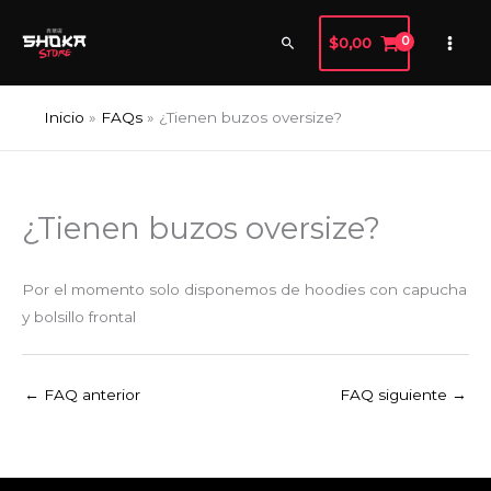
Ir
al
Buscar
$
0,00
contenido
Inicio
FAQs
¿Tienen buzos oversize?
¿Tienen buzos oversize?
Por el momento solo disponemos de hoodies con capucha
y bolsillo frontal
←
FAQ anterior
FAQ siguiente
→