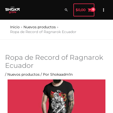
Ir
al
Buscar
$
0,00
contenido
Inicio
Nuevos productos
Ropa de Record of Ragnarok Ecuador
Ropa de Record of Ragnarok
Ecuador
/
Nuevos productos
/ Por
Shokaadm1n