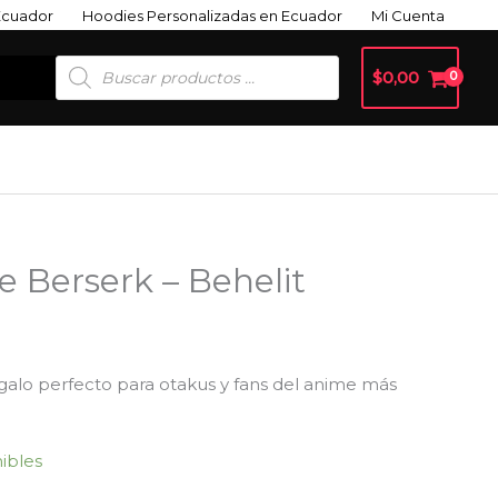
Ecuador
Hoodies Personalizadas en Ecuador
Mi Cuenta
Búsqueda
$
0,00
De
Productos
e Berserk – Behelit
egalo perfecto para otakus y fans del anime más
nibles