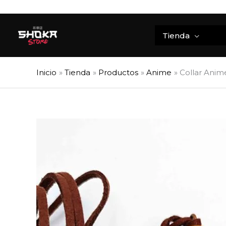
Ir
al
contenido
Tienda
Inicio
Tienda
Productos
Anime
Collar Anim