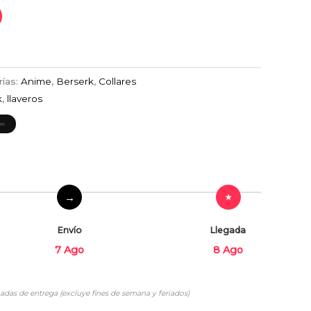
rías:
Anime
,
Berserk
,
Collares
k
,
llaveros
Envío
Llegada
7 Ago
8 Ago
adas de entrega (excluye fines de semana y feriados)