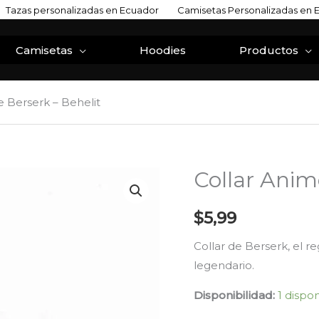
Tazas personalizadas en Ecuador
Camisetas Personalizadas en 
Camisetas
Hoodies
Productos
e Berserk – Behelit
Collar Anim
Collar
Anime
Berserk
$
5,99
-
Collar de Berserk, el r
Behelit
legendario.
cantidad
Disponibilidad:
1 dispo