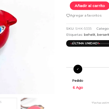
Añadir al carrito
Agregar a favoritos
SKU:
SHK-5335
Catego
Etiquetas:
behelit
,
berser
¡ÚLTIMA UNIDAD!
Pedido
6 Ago
*Fechas estim