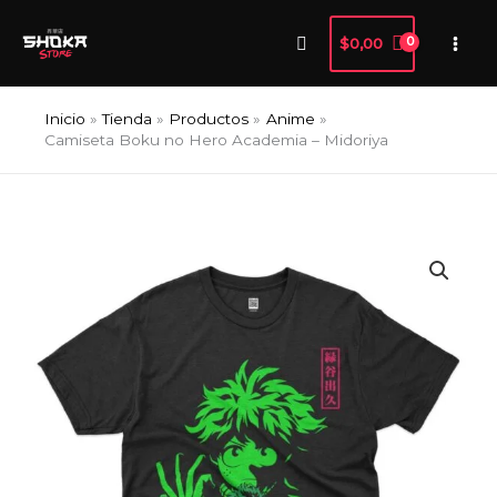
Ir
Buscar
al
$
0,00
contenido
Inicio
Tienda
Productos
Anime
Camiseta Boku no Hero Academia – Midoriya
Camiseta
Boku
no
Hero
Academia
-
Midoriya
cantidad