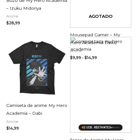
Buzo de My Hero Academia
– Izuku Midoriya
AGOTADO
Anime
$
28,99
Mousepad Gamer – My
Rango
Hero Academia Deku
de
precios:
Anime
desde
$
9,99
-
$
14,99
$4,99
hasta
$9,99
Camiseta de anime My Hero
Academia – Dabi
Anime
$
14,99
2 UDS. RESTANTES
Tazas de Anime My Hero