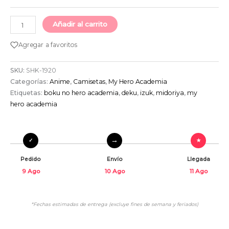
Añadir al carrito
Agregar a favoritos
SKU:
SHK-1920
Categorías:
Anime
,
Camisetas
,
My Hero Academia
Etiquetas:
boku no hero academia
,
deku
,
izuk
,
midoriya
,
my
hero academia
Pedido
Envío
Llegada
9 Ago
10 Ago
11 Ago
*Fechas estimadas de entrega (excluye fines de semana y feriados)