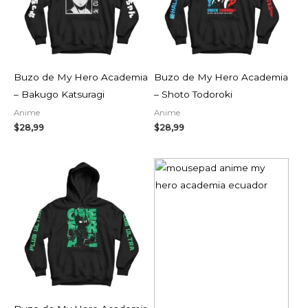
Buzo de My Hero Academia
Buzo de My Hero Academia
– Bakugo Katsuragi
– Shoto Todoroki
Anime
Anime
$
28,99
$
28,99
Rango
de
precios:
desde
$9,99
hasta
$14,99