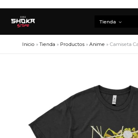
Ir
al
contenido
Tienda
Inicio
Tienda
Productos
Anime
Camiseta Ca