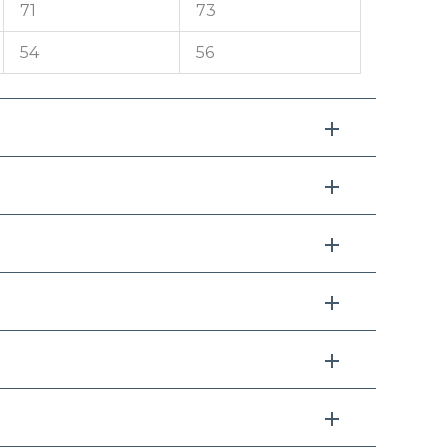
71
73
54
56