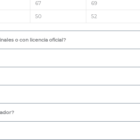
67
69
50
52
ales o con licencia oficial?
uador?