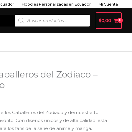
Ecuador
Hoodies Personalizadas en Ecuador
Mi Cuenta
Búsqueda
$
0,00
De
Productos
balleros del Zodiaco –
eo
e los Caballeros del Zodiaco y demuestra tu
avorito. Con diseños únicos y de alta calidad, esta
ra los fans de la serie de anime y manga.