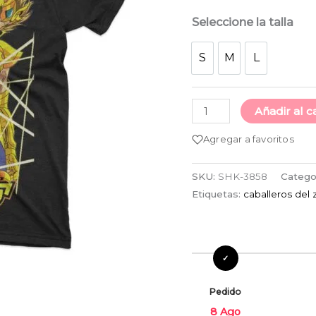
cantidad
Seleccione la talla
S
M
L
S
M
L
Añadir al c
Agregar a favoritos
SKU:
SHK-3858
Catego
Etiquetas:
caballeros del 
Pedido
8 Ago