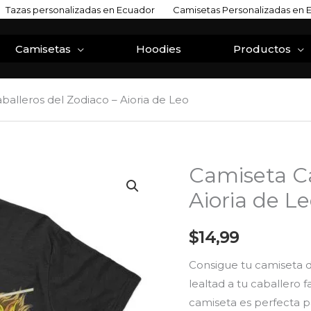
Tazas personalizadas en Ecuador
Camisetas Personalizadas en 
Camisetas
Hoodies
Productos
balleros del Zodiaco – Aioria de Leo
Camiseta Ca
Camiseta
Caballeros
Aioria de L
del
Zodiaco
$
14,99
-
Consigue tu camiseta d
Aioria
lealtad a tu caballero f
de
camiseta es perfecta pa
Leo