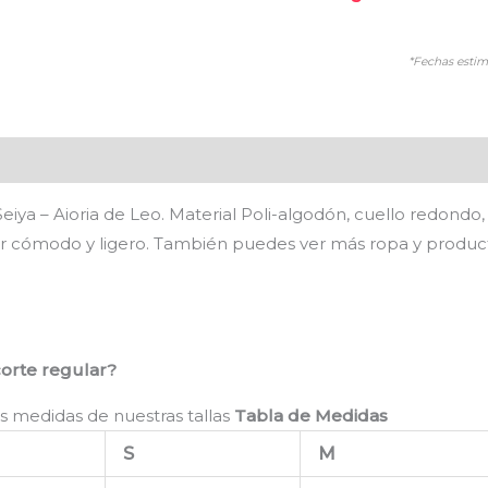
*Fechas estim
es (0)
eiya – Aioria de Leo. Material Poli-algodón, cuello redondo
er cómodo y ligero. También puedes ver más ropa y produ
corte regular?
s medidas de nuestras tallas
Tabla de Medidas
S
M