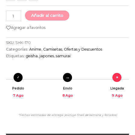
Añadir al carrito
Agregar a favoritos
SKU:
SHK-170
Categorías:
Anime
,
Camisetas
,
Ofertas y Descuentos
Etiquetas:
geisha
,
japones
,
samurai
Pedido
Envío
Llegada
7 Ago
8 Ago
9 Ago
*Fechas estimadas de entrega (excluye fines de semana y feriados)