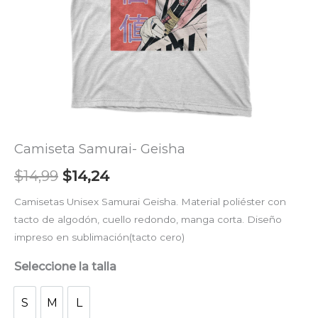
Camiseta Samurai- Geisha
$
14,99
$
14,24
Camisetas Unisex Samurai Geisha. Material poliéster con
tacto de algodón, cuello redondo, manga corta. Diseño
impreso en sublimación(tacto cero)
Seleccione la talla
S
M
L
S
M
L