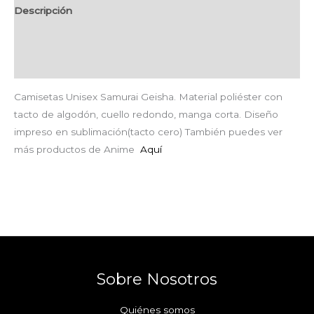
Descripción
Información adicional
Valoraciones (0)
Camisetas Unisex Samurai Geisha. Material poliéster con
tacto de algodón, cuello redondo, manga corta. Diseño
impreso en sublimación(tacto cero) También puedes ver
más productos de Anime
Aquí
Sobre Nosotros
Quiénes somos