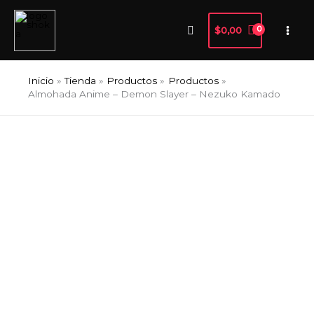
Ir
al
Buscar
$
0,00
contenido
Inicio
Tienda
Productos
Productos
Almohada Anime – Demon Slayer – Nezuko Kamado
Almohada
Anime
-
Demon
Slayer
-
Nezuko
Kamado
cantidad