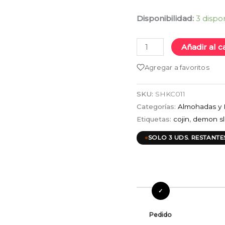
Kocho
Disponibilidad:
3 dispo
cantidad
Añadir al c
Agregar a favoritos
SKU:
SHKC011
Categorías:
Almohadas y 
Etiquetas:
cojin
,
demon sl
SOLO 3 UDS. RESTANTE
Pedido