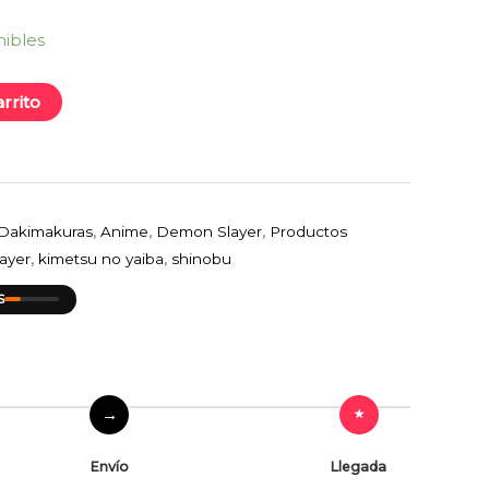
nibles
arrito
Dakimakuras
,
Anime
,
Demon Slayer
,
Productos
ayer
,
kimetsu no yaiba
,
shinobu
S
Envío
Llegada