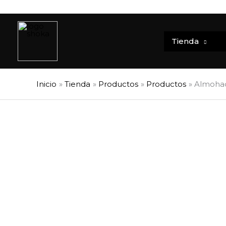
Ir
al
contenido
Tienda
Inicio
Tienda
Productos
Productos
Almohad