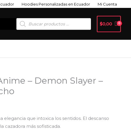
Ecuador
Hoodies Personalizadas en Ecuador
Mi Cuenta
Búsqueda
$
0,00
De
Productos
nime – Demon Slayer –
cho
na elegancia que intoxica los sentidos. El descanso
 la cazadora más sofisticada.