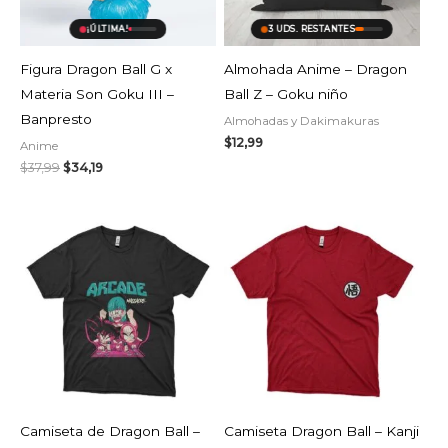
¡ÚLTIMA!
3 UDS. RESTANTES
Figura Dragon Ball G x
Almohada Anime – Dragon
Materia Son Goku III –
Ball Z – Goku niño
Banpresto
Almohadas y Dakimakuras
$
12,99
Anime
$
37,99
$
34,19
Camiseta de Dragon Ball –
Camiseta Dragon Ball – Kanji