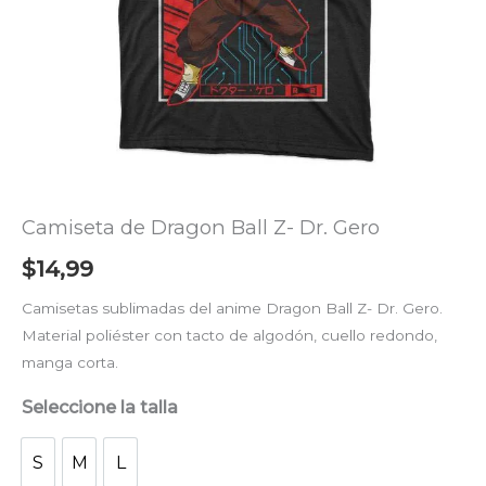
Camiseta de Dragon Ball Z- Dr. Gero
$
14,99
Camisetas sublimadas del anime Dragon Ball Z- Dr. Gero.
Material poliéster con tacto de algodón, cuello redondo,
manga corta.
Seleccione la talla
S
M
L
S
M
L