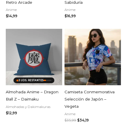
Retro Arcade
Sabiduría
Anime
Anime
$
14,99
$
16,99
El
El
precio
precio
original
actual
era:
es:
$35,99.
$34,19.
AGOTADO
3 UDS. RESTANTES
Almohada Anime – Dragon
Camiseta Conmemorativa
Ball Z – Daimaku
Selección de Japón –
Vegeta
Almohadas y Dakimakuras
$
12,99
Anime
$
35,99
$
34,19