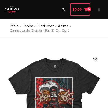
Ir
al
Buscar
$
0,00
contenido
Inicio
Tienda
Productos
Anime
Camiseta de Dragon Ball Z- Dr. Gero
Camiseta
de
Dragon
Ball
Z-
Dr.
Gero
cantidad