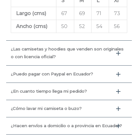
S
M
L
Xl
Largo (cms
)
67
69
71
73
Ancho (cms)
50
52
54
56
¿Las camisetas y hoodies que venden son originales
o con licencia oficial?
¿Puedo pagar con Paypal en Ecuador?
¿En cuanto tiempo llega mi pedido?
¿Cómo lavar mi camiseta o buzo?
¿Hacen envíos a domicilio o a provincia en Ecuador?