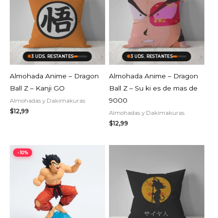
3 UDS. RESTANTES
3 UDS. RESTANTES
Almohada Anime – Dragon
Almohada Anime – Dragon
Ball Z – Kanji GO
Ball Z – Su ki es de mas de
9000
Almohadas y Dakimakuras
$
12,99
Almohadas y Dakimakuras
$
12,99
El
El
-10%
precio
precio
original
actual
era:
es:
$37,99.
$34,19.