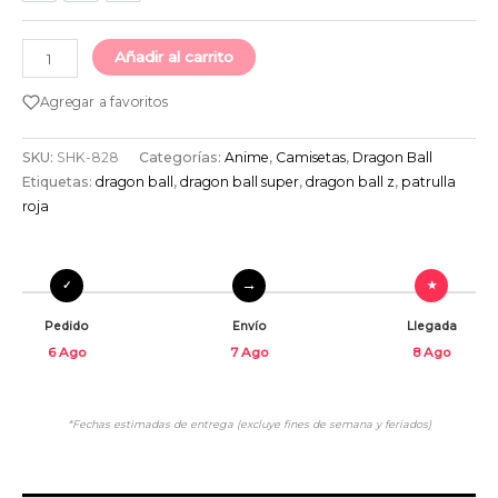
Añadir al carrito
Agregar a favoritos
SKU:
SHK-828
Categorías:
Anime
,
Camisetas
,
Dragon Ball
Etiquetas:
dragon ball
,
dragon ball super
,
dragon ball z
,
patrulla
roja
Pedido
Envío
Llegada
6 Ago
7 Ago
8 Ago
*Fechas estimadas de entrega (excluye fines de semana y feriados)