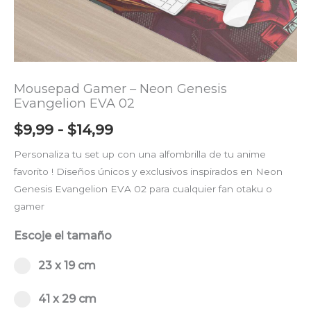
$14,99
Mousepad Gamer – Neon Genesis
Evangelion EVA 02
$
9,99
-
$
14,99
Personaliza tu set up con una alfombrilla de tu anime
favorito ! Diseños únicos y exclusivos inspirados en Neon
Genesis Evangelion EVA 02 para cualquier fan otaku o
gamer
Escoje el tamaño
Select pa_escoje-el-tamano
23 x 19 cm option for pa_escoje-el-tamano
23 x 19 cm
41 x 29 cm option for pa_escoje-el-tamano
41 x 29 cm