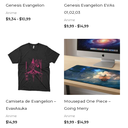
Genesis Evangelion
Genesis Evangelion EVAs
01,02,03
Anime
$
9,34
-
$
10,99
Anime
$
9,99
-
$
14,99
Rango
de
precios:
desde
$9,99
hasta
$14,99
Camiseta de Evangelion –
Mousepad One Piece –
EvaxAsuka
Going Merry
Anime
Anime
$
14,99
$
9,99
-
$
14,99