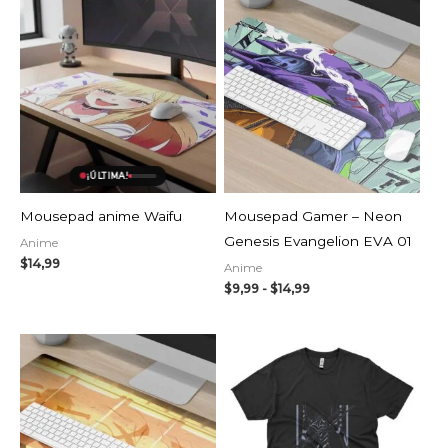
Rango
de
precios:
desde
$9,99
hasta
$14,99
AGOTADO
¡ÚLTIMA!
Mousepad anime Waifu
Mousepad Gamer – Neon
Genesis Evangelion EVA 01
Anime
$
14,99
Anime
$
9,99
-
$
14,99
Rango
de
precios:
desde
$9,99
hasta
$14,99