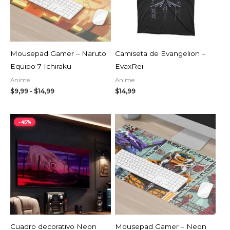
AGOTADO
Mousepad Gamer – Naruto
Camiseta de Evangelion –
Equipo 7 Ichiraku
EvaxRei
Anime
Anime
$
9,99
-
$
14,99
$
14,99
Rango
Rango
-45%
de
de
precios:
precios:
desde
desde
$9,34
$9,99
hasta
hasta
$10,99
$14,99
AGOTADO
Cuadro decorativo Neon
Mousepad Gamer – Neon