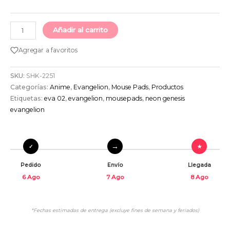
Añadir al carrito
Agregar a favoritos
SKU:
SHK-2251
Categorías:
Anime
,
Evangelion
,
Mouse Pads
,
Productos
Etiquetas:
eva 02
,
evangelion
,
mousepads
,
neon genesis
evangelion
Pedido
Envío
Llegada
6 Ago
7 Ago
8 Ago
*Fechas estimadas de entrega (excluye fines de semana y feriados)