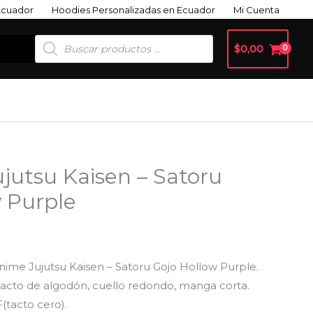
Ecuador
Hoodies Personalizadas en Ecuador
Mi Cuenta
Búsqueda
$
0,00
De
Productos
jutsu Kaisen – Satoru
 Purple
nime Jujutsu Kaisen – Satoru Gojo Hollow Purple.
 tacto de algodón, cuello redondo, manga corta.
tacto cero).