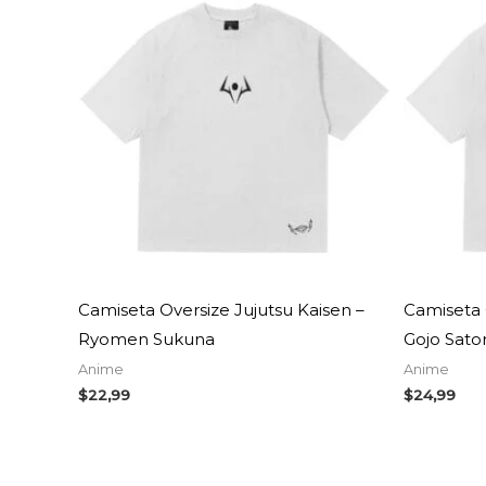
chamba
Anime
$
23,99
Camiseta Oversize Jujutsu Kaisen –
Camiseta 
Ryomen Sukuna
Gojo Sato
Anime
Anime
$
22,99
$
24,99