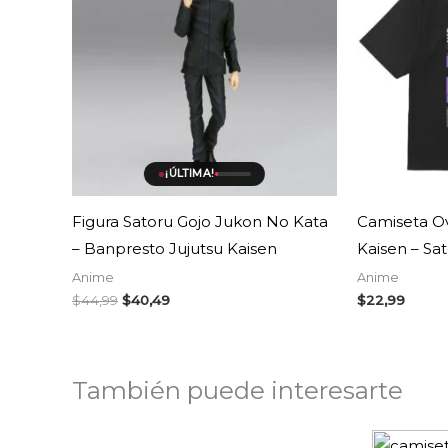
$44,99.
$40,49.
¡ÚLTIMA!
Figura Satoru Gojo Jukon No Kata
Camiseta Ov
– Banpresto Jujutsu Kaisen
Kaisen – Sa
Anime
Anime
$
44,99
$
40,49
$
22,99
También puede interesarte