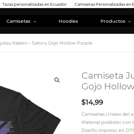
Tazas personalizadas en Ecuador
Camisetas Personalizadas en 
Camisetas
Hoodies
Productos
jutsu Kaisen – Satoru Gojo Hollow Purple
Camiseta Ju
Camiseta
Jujutsu
Gojo Hollow
Kaisen
-
$
14,99
Satoru
Camisetas Unisex del a
Gojo
Material poliéster con
Hollow
Diseño impreso en DTF(
Purple