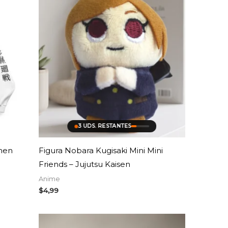
3 UDS. RESTANTES
omen
Figura Nobara Kugisaki Mini Mini
Friends – Jujutsu Kaisen
Anime
$
4,99