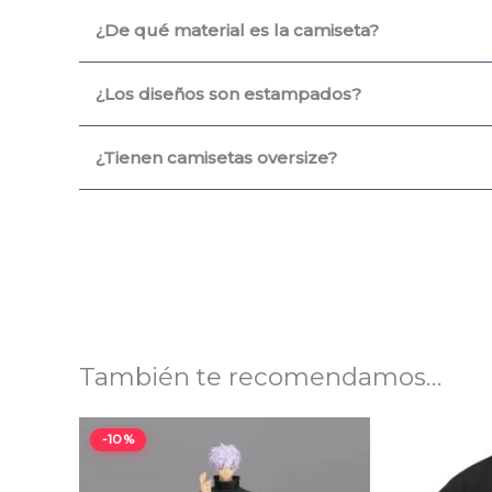
¿De qué material es la camiseta?
¿Los diseños son estampados?
¿Tienen camisetas oversize?
También te recomendamos…
El
El
-10%
precio
precio
original
actual
era:
es: