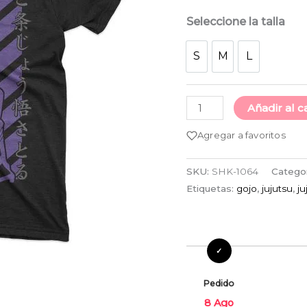
cantidad
Seleccione la talla
S
M
L
S
M
L
Añadir al c
Agregar a favoritos
SKU:
SHK-1064
Catego
Etiquetas:
gojo
,
jujutsu
,
ju
Pedido
8 Ago