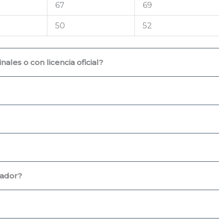
67
69
50
52
ales o con licencia oficial?
uador?