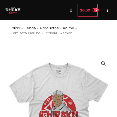
Ir
Buscar
al
$
0,00
contenido
Inicio
Tienda
Productos
Anime
Camiseta Naruto – Ichiraku Ramen
Camiseta
Naruto
-
Ichiraku
Ramen
cantidad