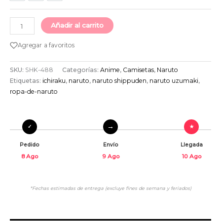
Añadir al carrito
Agregar a favoritos
SKU:
SHK-488
Categorías:
Anime
,
Camisetas
,
Naruto
Etiquetas:
ichiraku
,
naruto
,
naruto shippuden
,
naruto uzumaki
,
ropa-de-naruto
Pedido
Envío
Llegada
8 Ago
9 Ago
10 Ago
*Fechas estimadas de entrega (excluye fines de semana y feriados)