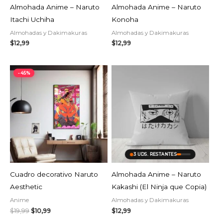
Almohada Anime – Naruto
Almohada Anime – Naruto
Itachi Uchiha
Konoha
Almohadas y Dakimakuras
Almohadas y Dakimakuras
$
12,99
$
12,99
El
El
-45%
precio
precio
original
actual
era:
es:
$19,99.
$10,99.
AGOTADO
3 UDS. RESTANTES
Cuadro decorativo Naruto
Almohada Anime – Naruto
Aesthetic
Kakashi (El Ninja que Copia)
Anime
Almohadas y Dakimakuras
$
19,99
$
10,99
$
12,99