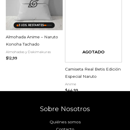
3 UDS. RESTANTES
Almohada Anime – Naruto
Konoha Tachado
AGOTADO
Almohadas y Dakimakuras
$
12,99
Camiseta Real Betis Edición
Especial Naruto
Anime
$
44,99
Sobre Nosotros
Quiénes somos
Contacto