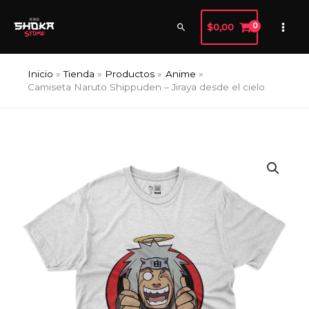
Ir
al
Buscar
$
0,00
contenido
Inicio
Tienda
Productos
Anime
Camiseta Naruto Shippuden – Jiraya desde el cielo
Camiseta
Naruto
Shippuden
-
Jiraya
desde
el
cielo
cantidad