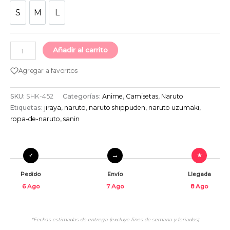
S
M
L
S
M
L
Añadir al carrito
Agregar a favoritos
SKU:
SHK-452
Categorías:
Anime
,
Camisetas
,
Naruto
Etiquetas:
jiraya
,
naruto
,
naruto shippuden
,
naruto uzumaki
,
ropa-de-naruto
,
sanin
Pedido
Envío
Llegada
6 Ago
7 Ago
8 Ago
*Fechas estimadas de entrega (excluye fines de semana y feriados)