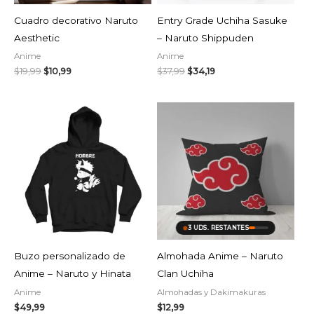
Cuadro decorativo Naruto
Entry Grade Uchiha Sasuke
Aesthetic
– Naruto Shippuden
Anime
Anime
$
19,99
$
10,99
$
37,99
$
34,19
3 UDS. RESTANTES
Buzo personalizado de
Almohada Anime – Naruto
Anime – Naruto y Hinata
Clan Uchiha
Anime
Almohadas y Dakimakuras
$
49,99
$
12,99