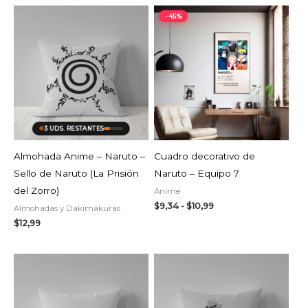
Rango
-45%
de
precios:
desde
$9,34
hasta
$10,99
AGOTADO
3 UDS. RESTANTES
Almohada Anime – Naruto –
Cuadro decorativo de
Sello de Naruto (La Prisión
Naruto – Equipo 7
del Zorro)
Anime
$
9,34
-
$
10,99
Almohadas y Dakimakuras
$
12,99