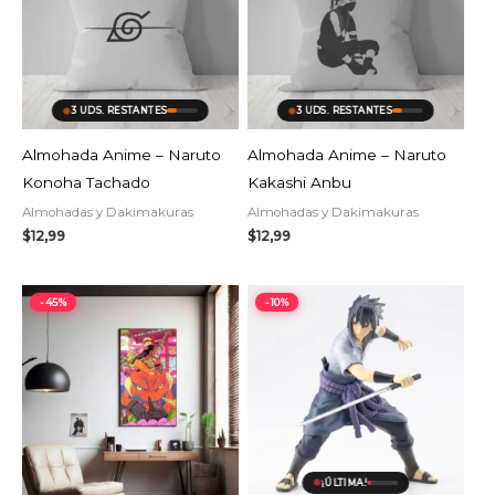
3 UDS. RESTANTES
3 UDS. RESTANTES
Almohada Anime – Naruto
Almohada Anime – Naruto
Konoha Tachado
Kakashi Anbu
Almohadas y Dakimakuras
Almohadas y Dakimakuras
$
12,99
$
12,99
El
El
El
El
-45%
-10%
precio
precio
precio
precio
original
actual
original
actual
era:
es:
era:
es:
$19,99.
$10,99.
$37,99.
$34,19.
AGOTADO
¡ÚLTIMA!