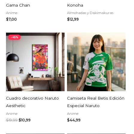
Gama Chan
Konoha
Anime
Almohadas y Dakimakuras
$
7,00
$
12,99
El
El
-45%
precio
precio
original
actual
era:
es:
$19,99.
$10,99.
AGOTADO
AGOTADO
Cuadro decorativo Naruto
Camiseta Real Betis Edición
Aesthetic
Especial Naruto
Anime
Anime
$
19,99
$
10,99
$
44,99