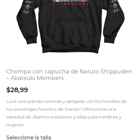
cantidad
Chompa con capucha de Naruto Shippuden
– Akatsuki Members
$
28,99
Luce una prenda cómoda y abrigada con los hoodies de
tus personajes favoritos de Naruto ! Ofrecemos una
variedad de diseños exclusivos y tallas para hombres y
mujeres.
Seleccione la talla