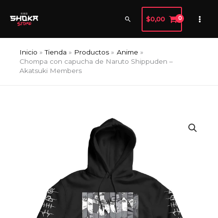
Ir
al
Buscar
$
0,00
contenido
Inicio
Tienda
Productos
Anime
Chompa con capucha de Naruto Shippuden –
Akatsuki Members
Chompa
con
capucha
de
Naruto
Shippuden
-
Akatsuki
Members