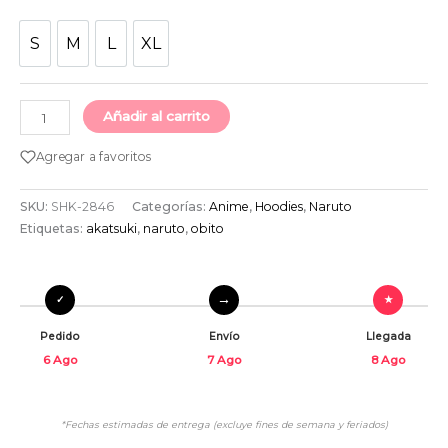
S
M
L
XL
S
M
L
XL
Añadir al carrito
Agregar a favoritos
SKU:
SHK-2846
Categorías:
Anime
,
Hoodies
,
Naruto
Etiquetas:
akatsuki
,
naruto
,
obito
Pedido
Envío
Llegada
6 Ago
7 Ago
8 Ago
*Fechas estimadas de entrega (excluye fines de semana y feriados)