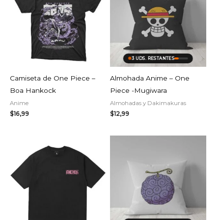
3 UDS. RESTANTES
Camiseta de One Piece –
Almohada Anime – One
Boa Hankock
Piece -Mugiwara
Anime
Almohadas y Dakimakuras
$
16,99
$
12,99