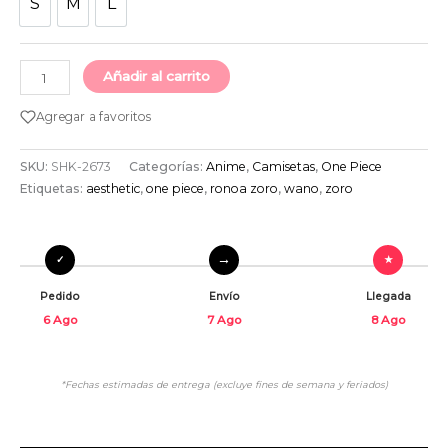
S
M
L
S
M
L
Añadir al carrito
Agregar a favoritos
SKU:
SHK-2673
Categorías:
Anime
,
Camisetas
,
One Piece
Etiquetas:
aesthetic
,
one piece
,
ronoa zoro
,
wano
,
zoro
Pedido
Envío
Llegada
6 Ago
7 Ago
8 Ago
*Fechas estimadas de entrega (excluye fines de semana y feriados)