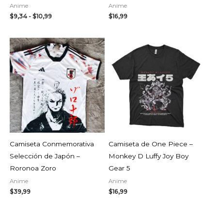
Anime
Anime
$
9,34
-
$
10,99
$
16,99
Camiseta Conmemorativa
Camiseta de One Piece –
Selección de Japón –
Monkey D Luffy Joy Boy
Roronoa Zoro
Gear 5
Anime
Anime
$
39,99
$
16,99