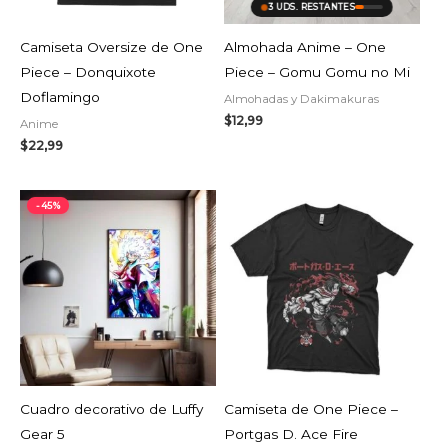
3 UDS. RESTANTES
Camiseta Oversize de One
Almohada Anime – One
Piece – Donquixote
Piece – Gomu Gomu no Mi
Doflamingo
Almohadas y Dakimakuras
$
12,99
Anime
$
22,99
Rango
-45%
de
precios:
desde
$9,34
hasta
$10,99
AGOTADO
Cuadro decorativo de Luffy
Camiseta de One Piece –
Gear 5
Portgas D. Ace Fire