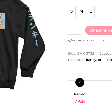
S
M
L
S
M
L
Añadir al c
Agregar a favoritos
SKU:
SHK-3752
Catego
Etiquetas:
franky
,
one pie
Pedido
7 Ago