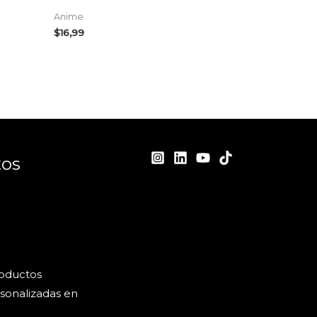
Anime
$
16,99
tos
roductos
sonalizadas en