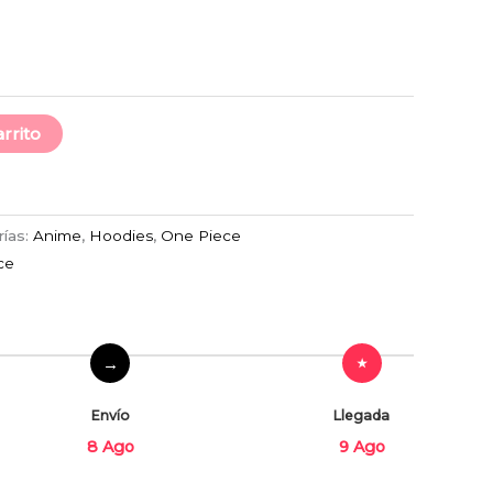
arrito
rías:
Anime
,
Hoodies
,
One Piece
ce
Envío
Llegada
8 Ago
9 Ago