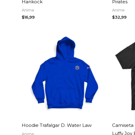
Hankock
Pirates
Anime
Anime
$
16,99
$
32,99
Hoodie Trafalgar D. Water Law
Camiseta
Luffy Joy
Anime