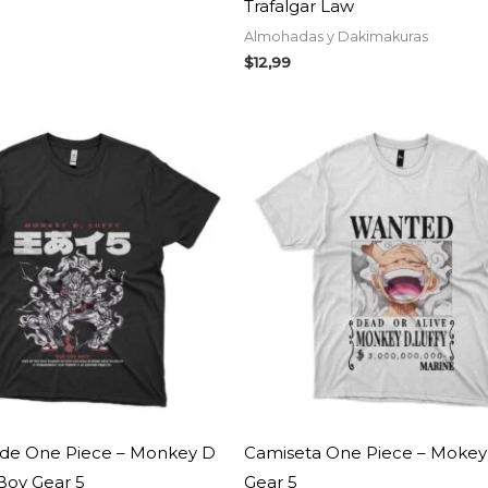
Trafalgar Law
Almohadas y Dakimakuras
$
12,99
El
El
precio
precio
original
actual
era:
es:
$14,99.
$14,24.
 de One Piece – Monkey D
Camiseta One Piece – Mokey 
 Boy Gear 5
Gear 5