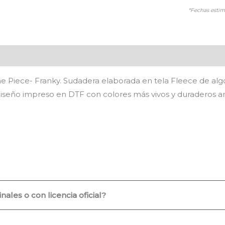
*Fechas estim
es (0)
Piece- Franky. Sudadera elaborada en tela Fleece de algod
Diseño impreso en DTF con colores más vivos y duraderos ant
ales o con licencia oficial?