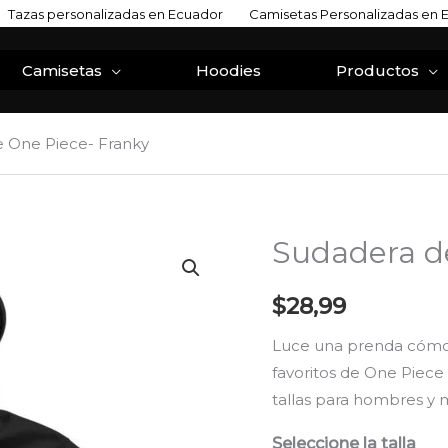
Tazas personalizadas en Ecuador
Camisetas Personalizadas en 
Camisetas
Hoodies
Productos
 One Piece- Franky
Sudadera d
Sudadera
de
One
$
28,99
Piece-
Luce una prenda cómod
Franky
favoritos de One Piece
cantidad
tallas para hombres y 
Seleccione la talla