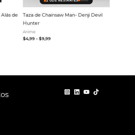
2 UDS. RESTANTES
 Alás de
Taza de Chainsaw Man- Denji Devil
Hunter
Anime
$
4,99
-
$
9,99
tos