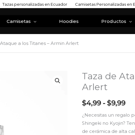
Tazas personalizadas en Ecuador
Camisetas Personalizadas en 
Camisetas
Hoodies
Productos
Ataque a los Titanes – Armin Arlert
Taza de Ata
Taza
Ra
de
Arlert
de
Ataque
a
pr
$
4,99
-
$
9,99
los
de
¿Necesitas un regalo p
Titanes
Shingeki no Kyojin? Ten
-
$4
de cerámica de alta ca
Armin