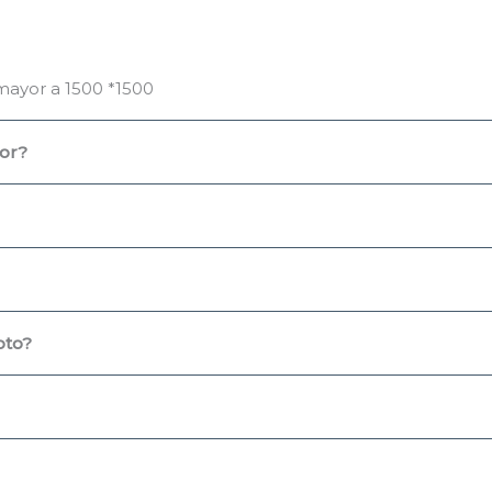
mayor a 1500 *1500
or?
oto?