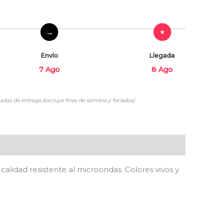
Envío
Llegada
7 Ago
8 Ago
adas de entrega (excluye fines de semana y feriados)
calidad resistente al microondas. Colores vivos y