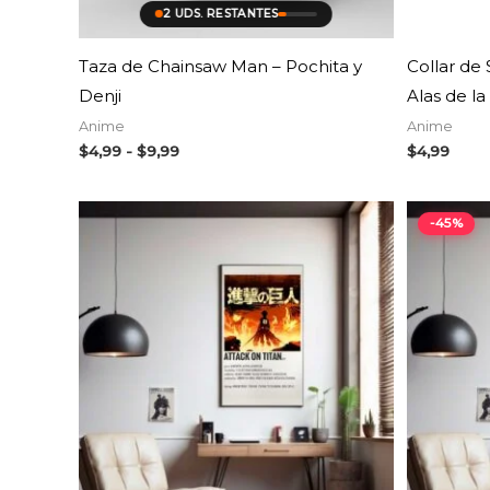
2 UDS. RESTANTES
Taza de Chainsaw Man – Pochita y
Collar de 
Denji
Alas de la
Anime
Anime
$
4,99
-
$
9,99
$
4,99
-45%
AGOTADO