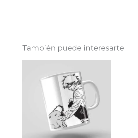
También puede interesarte
Rango
de
precios:
desde
$4,99
hasta
$9,99