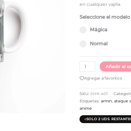
ha
en cualquier vajilla.
Arlert
cantidad
$9
Seleccione el modelo
Select pa_taza
Mágica option fo
Mágica
Normal option fo
Normal
Añadir al c
Agregar a favoritos
SKU:
SHK-401
Categorí
Etiquetas:
armin
,
ataque a
anime
SOLO 2 UDS. RESTANTE