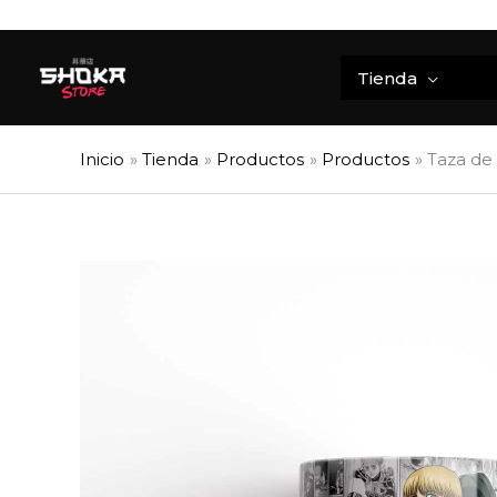
Ir
al
contenido
Tienda
Inicio
Tienda
Productos
Productos
Taza de 