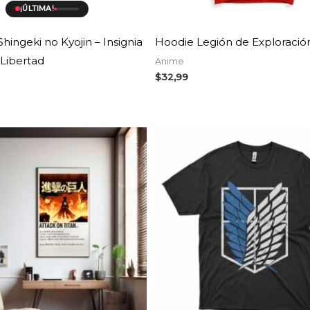
¡ÚLTIMA!
Shingeki no Kyojin – Insignia
Hoodie Legión de Exploració
 Libertad
Anime
$
32,99
Rango
de
precios:
desde
$9,34
hasta
$10,99
AGOTADO