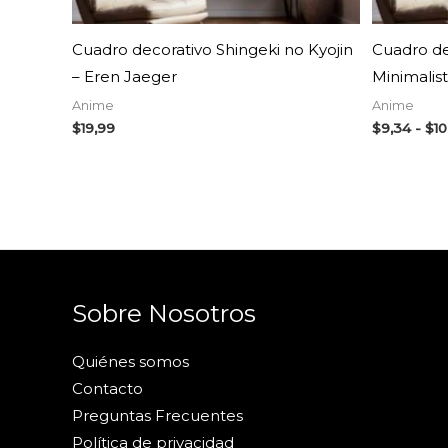
Cuadro decorativo Shingeki no Kyojin
Cuadro de
– Eren Jaeger
Minimalist
Anime
Anime
$
19,99
$
9,34
-
$
10
Sobre Nosotros
Quiénes somos
Contacto
Preguntas Frecuentes
Política de privacidad