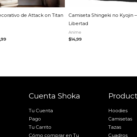
corativo de Attack on Titan
Camiseta Shingeki no Kyojin –
Libertad
Anime
,99
$
14,99
Cuenta Shoka
Produc
Tu Cuenta
Hoodies
Pago
Camisetas
Tu Carrito
Tazas
Cómo comprar en Tu
Cuadros