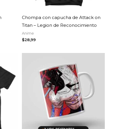
n
Chompa con capucha de Attack on
Titan – Legion de Reconocimiento
Anime
$
28,99
Rango
de
precios:
desde
$4,99
hasta
$9,99