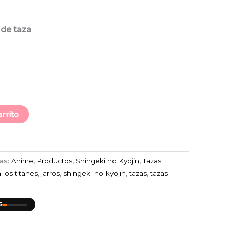
sta
,99
 de taza
r pa_taza
r pa_taza
arrito
as:
Anime
,
Productos
,
Shingeki no Kyojin
,
Tazas
 los titanes
,
jarros
,
shingeki-no-kyojin
,
tazas
,
tazas
S