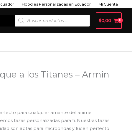
Ecuador
Hoodies Personalizadas en Ecuador
Mi Cuenta
Búsqueda
$
0,00
De
Productos
que a los Titanes – Armin
ngo
ecios:
sde
erfecto para cualquier amante del anime
emos tazas personalizadas para ti. Nuestras tazas
,99
lidad son aptas para microondas y lucen perfecto