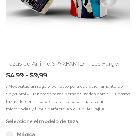
$9,99
Tazas de Anime SPYXFAMILY – Los Forger
$
4,99
-
$
9,99
¿Necesitas un regalo perfecto para cualquier amante de
SpyxFamily? Tenemos tazas personalizadas para ti. Nuestras
tazas de cerámica de alta calidad son aptas para
microondas y lucen perfecto en cualquier vajilla.
Seleccione el modelo de taza
Select pa_taza
Mágica option for pa_taza
Mágica