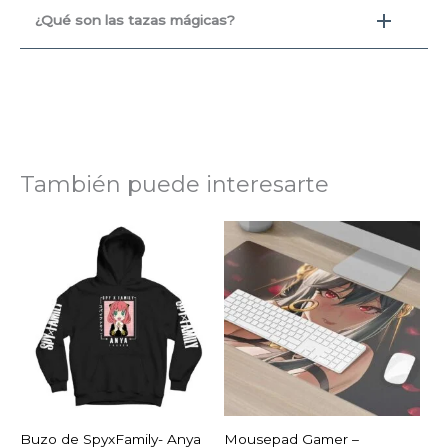
¿Qué son las tazas mágicas?
También puede interesarte
Rango
de
precios:
desde
$9,99
hasta
$14,99
AGOTADO
Buzo de SpyxFamily- Anya
Mousepad Gamer –