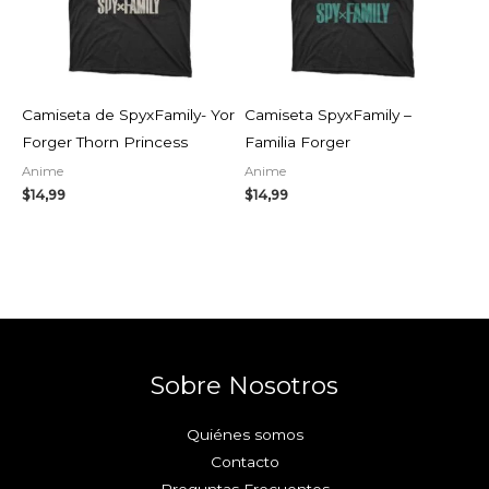
Camiseta de SpyxFamily- Yor
Camiseta SpyxFamily –
Forger Thorn Princess
Familia Forger
Anime
Anime
$
14,99
$
14,99
Sobre Nosotros
Quiénes somos
Contacto
Preguntas Frecuentes