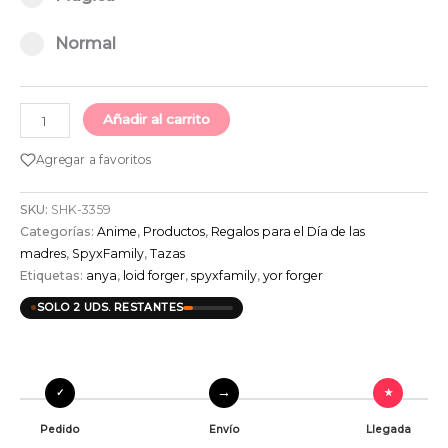
Normal option for pa_taza
Normal
Añadir al carrito
Agregar a favoritos
SKU:
SHK-3359
Categorías:
Anime
,
Productos
,
Regalos para el Día de las
madres
,
SpyxFamily
,
Tazas
Etiquetas:
anya
,
loid forger
,
spyxfamily
,
yor forger
SOLO 2 UDS. RESTANTES
Pedido
Envío
Llegada