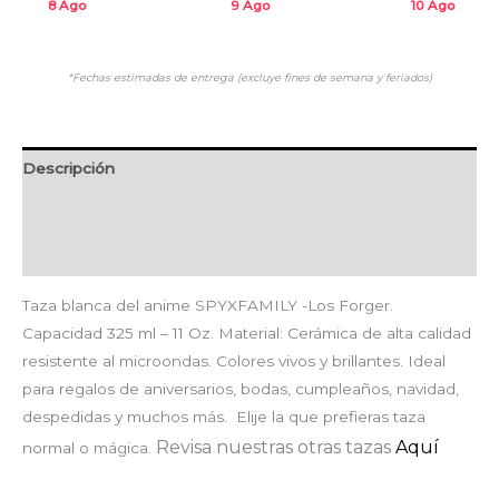
8 Ago
9 Ago
10 Ago
*Fechas estimadas de entrega (excluye fines de semana y feriados)
Descripción
Información adicional
Valoraciones (0)
Taza blanca del anime SPYXFAMILY -Los Forger.
Capacidad 325 ml – 11 Oz. Material: Cerámica de alta calidad
resistente al microondas. Colores vivos y brillantes. Ideal
para regalos de aniversarios, bodas, cumpleaños, navidad,
despedidas y muchos más. Elije la que prefieras taza
Revisa nuestras otras tazas
Aquí
normal o mágica.