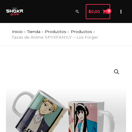
Ir
al
Buscar
$
0,00
contenido
Inicio
Tienda
Productos
Productos
Tazas de Anime SPYXFAMILY – Los Forger
Tazas
Rango
de
de
Anime
SPYXFAMILY
precios:
-
desde
Los
Forger
$4,99
cantidad
hasta