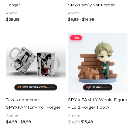
Forger
SPYxFamily Yor Forger
Anime
Anime
$
28,99
$
9,99
-
$
14,99
Rango
El
El
-10%
de
precio
precio
precios:
original
actual
desde
era:
es:
$4,99
$14,99.
$13,49.
hasta
$9,99
2 UDS. RESTANTES
¡ÚLTIMA!
Tazas de Anime
SPY x FAMILY Whole Figure
SPYXFAMILY – Yor Forger
– Loid Forger Tipo A
Anime
Anime
$
4,99
-
$
9,99
$
14,99
$
13,49