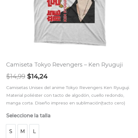
Camiseta Tokyo Revengers – Ken Ryuguji
$
14,99
$
14,24
Camisetas Unisex del anime Tokyo Revengers Ken Ryuguji.
Material poliéster con tacto de algodón, cuello redondo,
manga corta. Diseño impreso en sublimación(tacto cero)
Seleccione la talla
S
M
L
S
M
L