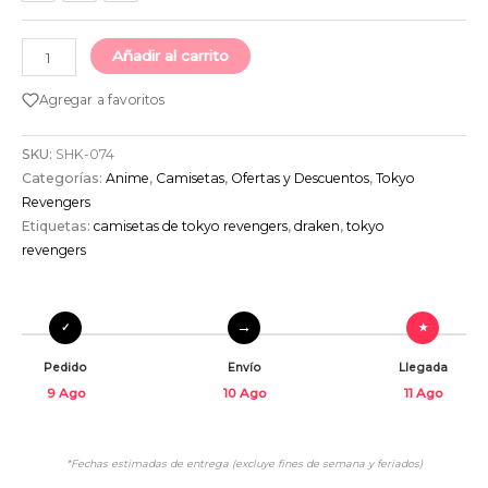
Añadir al carrito
Agregar a favoritos
SKU:
SHK-074
Categorías:
Anime
,
Camisetas
,
Ofertas y Descuentos
,
Tokyo
Revengers
Etiquetas:
camisetas de tokyo revengers
,
draken
,
tokyo
revengers
Pedido
Envío
Llegada
9 Ago
10 Ago
11 Ago
*Fechas estimadas de entrega (excluye fines de semana y feriados)