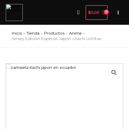
Ir
al
Buscar
$
0,00
contenido
Inicio
Tienda
Productos
Anime
Jersey Edición Especial: Japón «Itachi Uchiha»
Jersey
Edición
Especial:
Japón
"Itachi
Uchiha"
cantidad