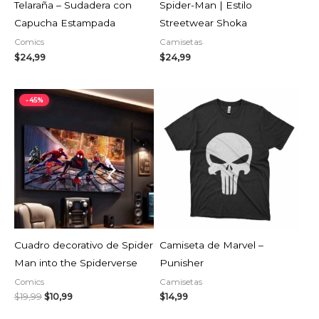
Telaraña – Sudadera con
Spider-Man | Estilo
Capucha Estampada
Streetwear Shoka
Comics
Camisetas
$
24,99
$
24,99
El
El
-45%
precio
precio
original
actual
era:
es:
$19,99.
$10,99.
AGOTADO
Cuadro decorativo de Spider
Camiseta de Marvel –
Man into the Spiderverse
Punisher
Comics
Camisetas
$
19,99
$
10,99
$
14,99