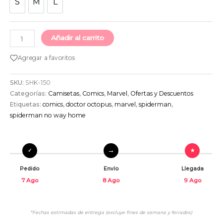
S
M
L
S
M
L
Añadir al carrito
Agregar a favoritos
SKU:
SHK-150
Categorías:
Camisetas
,
Comics
,
Marvel
,
Ofertas y Descuentos
Etiquetas:
comics
,
doctor octopus
,
marvel
,
spiderman
,
spiderman no way home
Pedido
Envío
Llegada
7 Ago
8 Ago
9 Ago
*Fechas estimadas de entrega (excluye fines de semana y feriados)