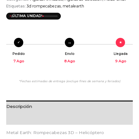
Etiquetas:
3d rompecabezas
,
metalearth
¡ÚLTIMA UNIDAD!
Pedido
Envío
Llegada
7 Ago
8 Ago
9 Ago
*Fechas estimadas de entrega (excluye fines de semana y feriados)
Descripción
Valoraciones (0)
Metal Earth: Rompecabezas 3D – Helicóptero