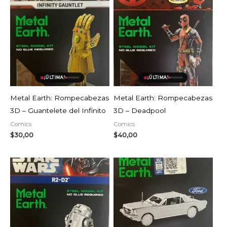
¡ÚLTIMA!
¡ÚLTIMA!
Metal Earth: Rompecabezas
Metal Earth: Rompecabezas
3D – Guantelete del Infinito
3D – Deadpool
Comics
Comics
$
30,00
$
40,00