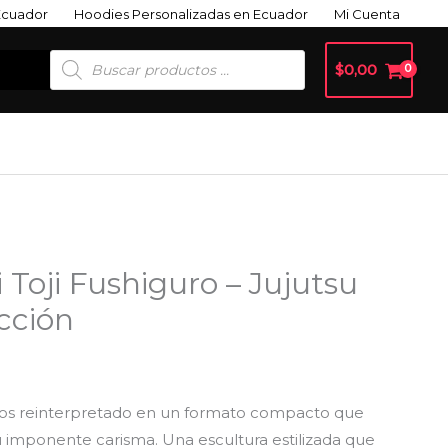
Ecuador
Hoodies Personalizadas en Ecuador
Mi Cuenta
Búsqueda
$
0,00
De
Productos
 Toji Fushiguro – Jujutsu
io
cción
al
ros reinterpretado en un formato compacto que
9.
 imponente carisma. Una escultura estilizada que