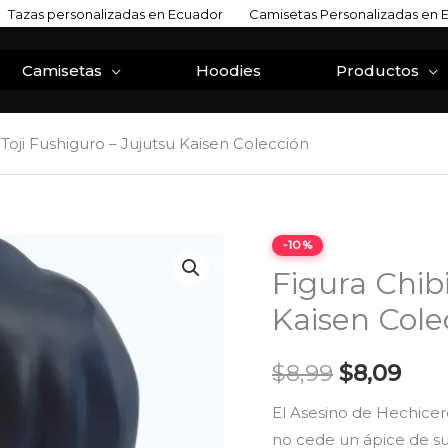
Tazas personalizadas en Ecuador
Camisetas Personalizadas en 
Camisetas
Hoodies
Productos
 Toji Fushiguro – Jujutsu Kaisen Colección
Figura
-10%
El
El
Chibi
Figura Chibi
precio
prec
Toji
Kaisen Cole
Fushiguro
original
actu
-
$
8,99
$
8,09
era:
es:
Jujutsu
Kaisen
El Asesino de Hechice
$8,99.
$8,0
Colección
no cede un ápice de su