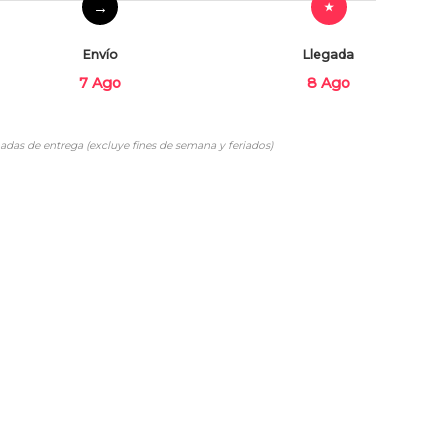
Envío
Llegada
7 Ago
8 Ago
adas de entrega (excluye fines de semana y feriados)