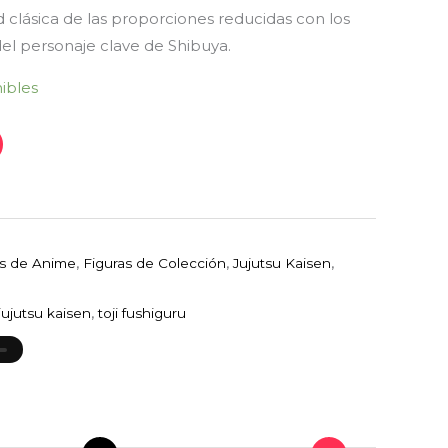
ad clásica de las proporciones reducidas con los
del personaje clave de Shibuya.
nibles
as de Anime
,
Figuras de Colección
,
Jujutsu Kaisen
,
 jujutsu kaisen
,
toji fushiguru