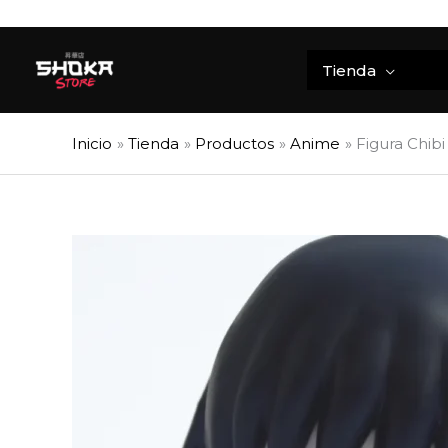
Ir
al
contenido
Tienda
Inicio
Tienda
Productos
Anime
Figura Chibi