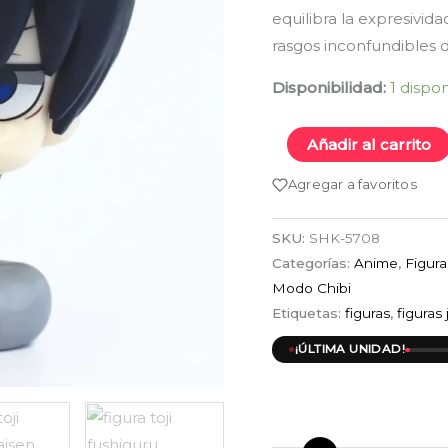
cantidad
equilibra la expresivid
rasgos inconfundibles 
Disponibilidad:
1 dispo
Añadir al carrito
Agregar a favoritos
SKU:
SHK-5708
Categorías:
Anime
,
Figur
Modo Chibi
Etiquetas:
figuras
,
figuras
¡ÚLTIMA UNIDAD!