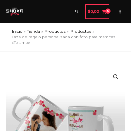
Ir
al
Buscar
$
0,00
contenido
Inicio
Tienda
Productos
Productos
Taza de regalo personalizada con foto para mamitas
«Te amo»
Taza
Rango
de
de
regalo
personalizada
precios:
con
desde
foto
para
$4,99
mamitas
hasta
"Te