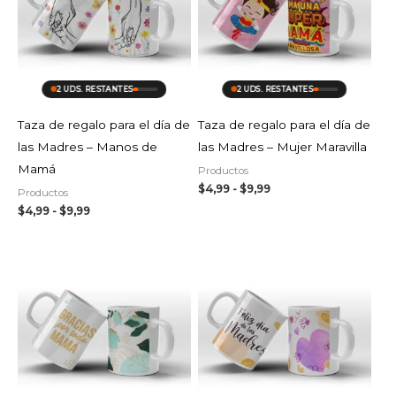
hasta
hasta
$9,99
$9,99
2 UDS. RESTANTES
2 UDS. RESTANTES
Taza de regalo para el día de
Taza de regalo para el día de
las Madres – Manos de
las Madres – Mujer Maravilla
Mamá
Productos
$
4,99
-
$
9,99
Productos
$
4,99
-
$
9,99
Rango
Rango
de
de
precios:
precios:
desde
desde
$4,99
$4,99
hasta
hasta
$9,99
$9,99