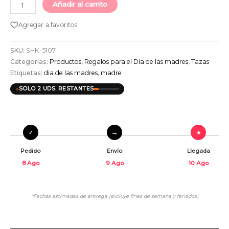
Añadir al carrito
Agregar a favoritos
SKU:
SHK-5107
Categorías:
Productos
,
Regalos para el Día de las madres
,
Tazas
Etiquetas:
dia de las madres
,
madre
SOLO 2 UDS. RESTANTES
Pedido
Envío
Llegada
8 Ago
9 Ago
10 Ago
*Fechas estimadas de entrega (excluye fines de semana y feriados)