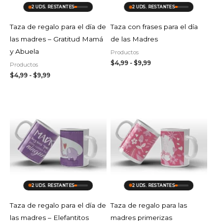
2 UDS. RESTANTES
2 UDS. RESTANTES
Taza de regalo para el día de
Taza con frases para el día
las madres – Gratitud Mamá
de las Madres
y Abuela
Productos
$
4,99
-
$
9,99
Productos
$
4,99
-
$
9,99
Rango
Rango
de
de
precios:
precios:
desde
desde
$4,99
$4,99
hasta
hasta
$9,99
$9,99
2 UDS. RESTANTES
2 UDS. RESTANTES
Taza de regalo para el día de
Taza de regalo para las
las madres – Elefantitos
madres primerizas