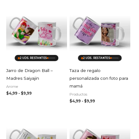
Rango
Rango
de
de
precios:
precios:
desde
desde
$4,99
$4,99
hasta
hasta
$9,99
$9,99
2 UDS. RESTANTES
2 UDS. RESTANTES
Jarro de Dragon Ball –
Taza de regalo
Madres Saiyajin
personalizada con foto para
mamá
Anime
$
4,99
-
$
9,99
Productos
$
4,99
-
$
9,99
Rango
Rango
de
de
precios:
precios:
desde
desde
$4,99
$4,99