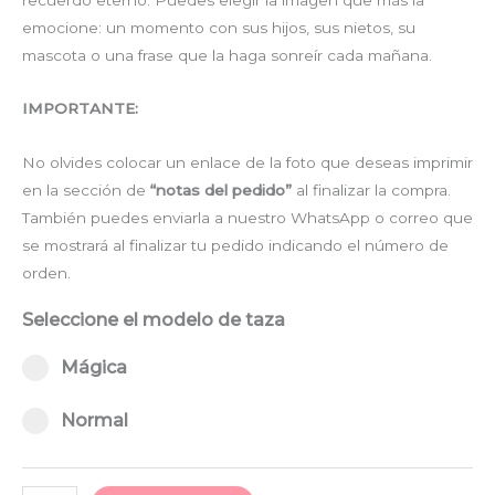
emocione: un momento con sus hijos, sus nietos, su
mascota o una frase que la haga sonreír cada mañana.
IMPORTANTE:
No olvides colocar un enlace de la foto que deseas imprimir
en la sección de
“notas del pedido”
al finalizar la compra.
También puedes enviarla a nuestro WhatsApp o correo que
se mostrará al finalizar tu pedido indicando el número de
orden.
Seleccione el modelo de taza
Select pa_taza
Mágica option for pa_taza
Mágica
Normal option for pa_taza
Normal