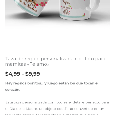
amo"
$9,99
cantidad
Taza de regalo personalizada con foto para
mamitas «Te amo»
$
4,99
-
$
9,99
Hay regalos bonitos… y luego están los que tocan el
corazón.
Esta taza personalizada con foto es el detalle perfecto para
el Día de la Madre: un objeto cotidiano convertido en un
recuerdo eterno. Puedes elegir la imagen que más la