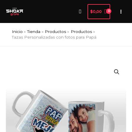
Ir
Buscar
al
$
0,00
contenido
Inicio
Tienda
Productos
Productos
Tazas Personalizadas con fotos para Papá
Tazas
Personalizadas
con
fotos
para
Papá
cantidad