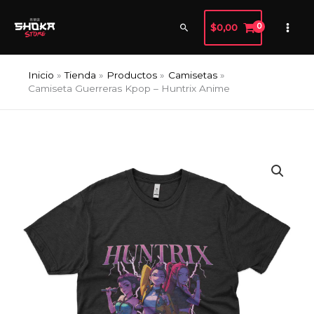
Ir
al
Buscar
$
0,00
contenido
Inicio
Tienda
Productos
Camisetas
Camiseta Guerreras Kpop – Huntrix Anime
Camiseta
Guerreras
Kpop
-
Huntrix
Anime
cantidad