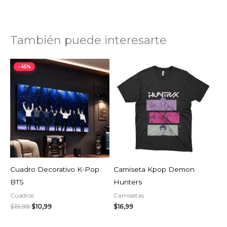
También puede interesarte
El
El
-45%
precio
precio
original
actual
era:
es:
$19,99.
$10,99.
AGOTADO
Cuadro Decorativo K-Pop
Camiseta Kpop Demon
BTS
Hunters
Cuadros
Camisetas
$
19,99
$
10,99
$
16,99