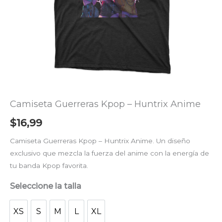
Camiseta Guerreras Kpop – Huntrix Anime
$
16,99
Camiseta Guerreras Kpop – Huntrix Anime. Un diseño
exclusivo que mezcla la fuerza del anime con la energía de
tu banda Kpop favorita.
Seleccione la talla
XS
S
M
L
XL
XS
S
M
L
XL