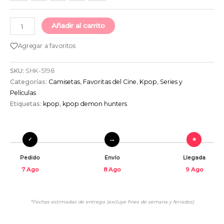
Añadir al carrito
Agregar a favoritos
SKU:
SHK-5198
Categorías:
Camisetas
,
Favoritas del Cine
,
Kpop
,
Series y
Películas
Etiquetas:
kpop
,
kpop demon hunters
Pedido
Envío
Llegada
7 Ago
8 Ago
9 Ago
*Fechas estimadas de entrega (excluye fines de semana y feriados)