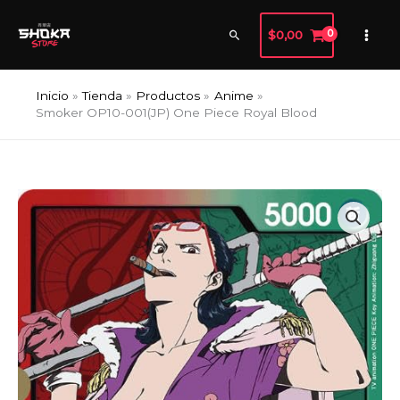
Ir
al
Buscar
$
0,00
contenido
Inicio
Tienda
Productos
Anime
Smoker OP10-001(JP) One Piece Royal Blood
Smoker
OP10-
001(JP)
One
Piece
Royal
Blood
cantidad