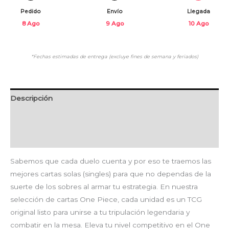
Pedido
Envío
Llegada
8 Ago
9 Ago
10 Ago
*Fechas estimadas de entrega (excluye fines de semana y feriados)
Descripción
Información adicional
Valoraciones (0)
Sabemos que cada duelo cuenta y por eso te traemos las
mejores cartas solas (singles) para que no dependas de la
suerte de los sobres al armar tu estrategia. En nuestra
selección de cartas One Piece, cada unidad es un TCG
original listo para unirse a tu tripulación legendaria y
combatir en la mesa. Eleva tu nivel competitivo en el One