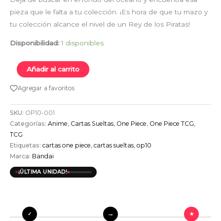
pieza que le falta a tu colección. ¡Es hora de que tu mazo y
tu colección alcance el nivel de un Rey de los Piratas!
Disponibilidad:
1 disponibles
Añadir al carrito
Agregar a favoritos
SKU:
OP10-001
Categorías:
Anime
,
Cartas Sueltas
,
One Piece
,
One Piece TCG
,
TCG
Etiquetas:
cartas one piece
,
cartas sueltas
,
op10
Marca:
Bandai
¡ÚLTIMA UNIDAD!