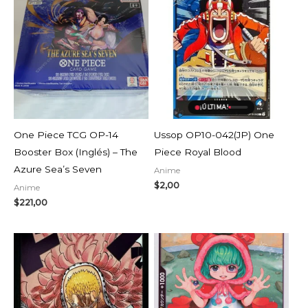
AGOTADO
¡ÚLTIMA!
One Piece TCG OP-14
Ussop OP10-042(JP) One
Booster Box (Inglés) – The
Piece Royal Blood
Azure Sea’s Seven
Anime
$
2,00
Anime
$
221,00