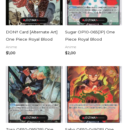
¡ÚLTIMA!
¡ÚLTIMA!
DON!! Card [Alternate Art]
Sugar OP10-065(JP) One
One Piece Royal Blood
Piece Royal Blood
Anime
Anime
$
1,00
$
2,00
¡ÚLTIMA!
¡ÚLTIMA!
Zoro OP10-095(JP) One
Sabo OP10-049(JP) One