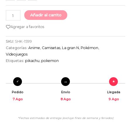
Añadir al carrito
Agregar a favoritos
SKU:
SHK-1599
Categorías:
Anime
,
Camisetas
,
La gran N
,
Pokémon
,
Videojuegos
Etiquetas:
pikachu
,
pokemon
Pedido
Envío
Llegada
7 Ago
8 Ago
9 Ago
*Fechas estimadas de entrega (excluye fines de semana y feriados)