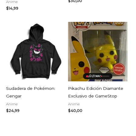
$
30,00
Anime
$
14,99
¡ÚLTIMA!
Sudadera de Pokémon:
Pikachu Edición Diamante
Gengar
Exclusivo de GameStop
Anime
Anime
$
24,99
$
40,00