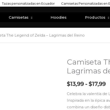
Tazas personalizadas en Ecuador
Camisetas Personalizadas en 
Camisetas
Hoodies
Productos
ta The Legend of Zelda – Lagrimas del Reino
Camiseta Th
Camiseta
R
The
Lagrimas de
d
Legend
of
p
$
13,99
-
$
17,99
Zelda
d
Celebra la valentía de
-
Inspirada en la épica 
Lagrimas
$
combina un diseño disti
del