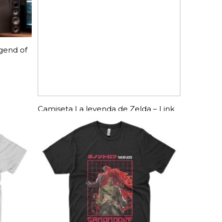
gend of
Camiseta La leyenda de Zelda – Link
in Park
Camisetas
$
14,99