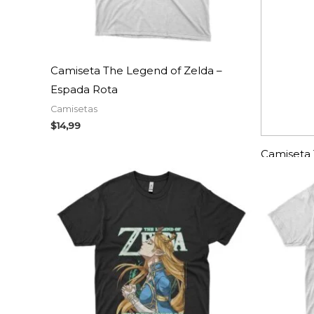
Camiseta The Legend of Zelda –
Espada Rota
Camisetas
$
14,99
Camiseta 
Máscara M
Camisetas
$
14,99