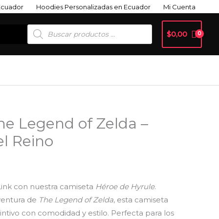
Ecuador
Hoodies Personalizadas en Ecuador
Mi Cuenta
Búsqueda
$
0,00
De
Productos
e Legend of Zelda –
ango
l Reino
e
recios:
esde
 Link con nuestra camiseta
Héroe de Hyrule
.
aventura de
The Legend of Zelda
, esta camiseta
13,99
ntivo con comodidad y estilo. Perfecta para los