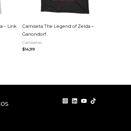
 – Link
Camiseta The Legend of Zelda –
Ganondorf
Camisetas
$
14,99
tos