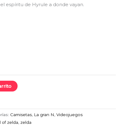
asta
 el espíritu de Hyrule a donde vayan.
17,99
arrito
rías:
Camisetas
,
La gran N
,
Videojuegos
 of zelda
,
zelda