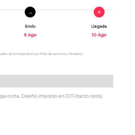
Envío
Llegada
9 Ago
10 Ago
adas de entrega (excluye fines de semana y feriados)
nga corta. Diseño impreso en DTF(tacto cero).