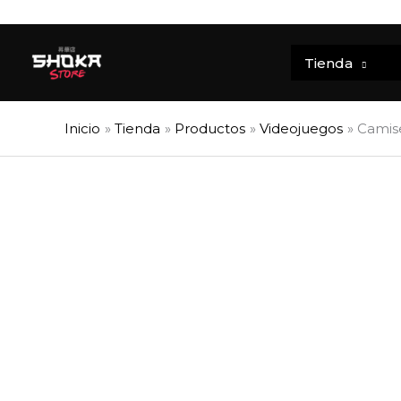
Ir
al
contenido
Tienda
Inicio
Tienda
Productos
Videojuegos
Camise