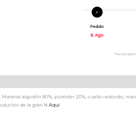
Pedido
8 Ago
*Fechas estim
es (0)
 ​. Material algodón 80%, poliéster 20%, cuello redondo, ma
roductos de la gran N
Aquí