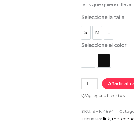
h
fans que quieren llevar
Reino
cantidad
$
Seleccione la talla
S
M
L
S
M
L
Seleccione el color
Blanco
Negro
Añadir al c
Agregar a favoritos
SKU:
SHK-4894
Catego
Etiquetas:
link
,
the legend