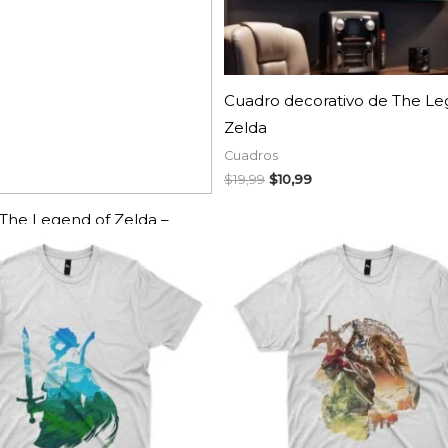
AGOTADO
Cuadro decorativo de The Le
Zelda
Cuadros
$
19,99
$
10,99
The Legend of Zelda –
ajora