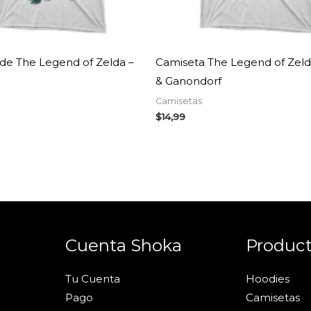
de The Legend of Zelda –
Camiseta The Legend of Zelda
& Ganondorf
Camisetas
$
14,99
Cuenta Shoka
Produc
Tu Cuenta
Hoodies
Pago
Camisetas