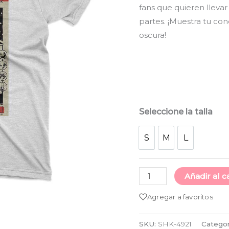
fans que quieren llevar
cantidad
partes. ¡Muestra tu co
oscura!
Seleccione la talla
S
M
L
S
M
L
Añadir al c
Agregar a favoritos
SKU:
SHK-4921
Categor