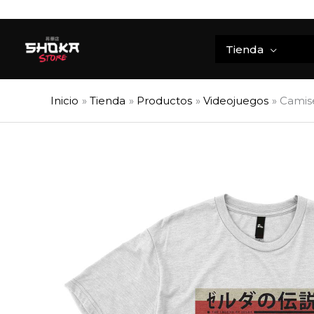
Ir
al
contenido
Tienda
Inicio
Tienda
Productos
Videojuegos
Camise