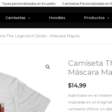
Tazas personalizadas en Ecuador
Camisetas Personalizadas en 
Camisetas
Hoodies
Productos
ta The Legend of Zelda – Máscara Majora
Camiseta Th
Camiseta
The
Máscara Ma
Legend
of
$
14,99
Zelda
Adéntrate en el mister
-
Inspirada en el enigmá
Máscara
camiseta ofrece un dis
Majora