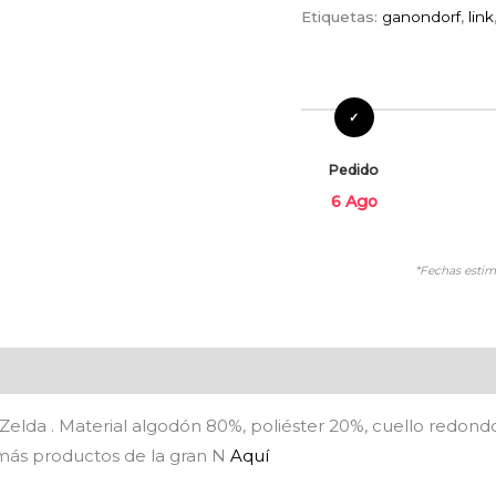
Etiquetas:
ganondorf
,
link
Pedido
6 Ago
*Fechas estim
es (0)
 Zelda ​. Material algodón 80%, poliéster 20%, cuello redo
 más productos de la gran N
Aquí