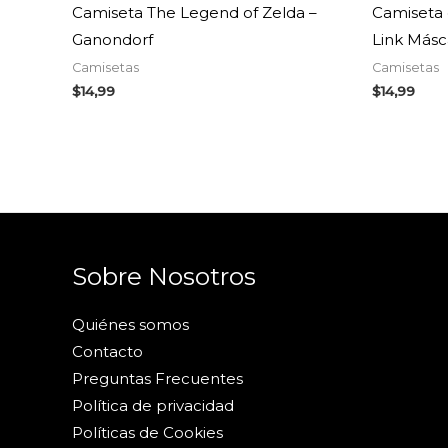
Camiseta The Legend of Zelda –
Camiseta 
Ganondorf
Link Másc
Camisetas
Camisetas
$
14,99
$
14,99
Sobre Nosotros
Quiénes somos
Contacto
Preguntas Frecuentes
Política de privacidad
Políticas de Cookies