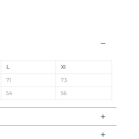
L
Xl
71
73
54
56