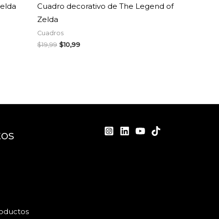
elda
Cuadro decorativo de The Legend of
Zelda
Cuadros
$
19,99
$
10,99
tos
roductos