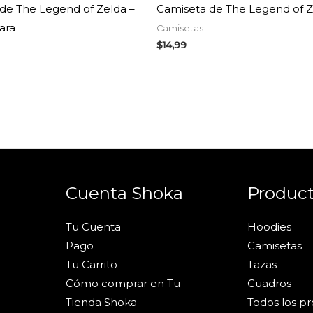
de The Legend of Zelda –
Camiseta de The Legend of Z
ara
Camisetas
$
14,99
Cuenta Shoka
Produc
Tu Cuenta
Hoodies
Pago
Camisetas
Tu Carrito
Tazas
Cómo comprar en Tu
Cuadros
Tienda Shoka
Todos los p