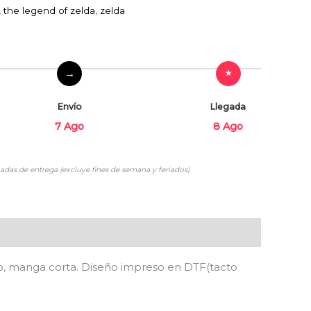
,
the legend of zelda
,
zelda
Envío
Llegada
7 Ago
8 Ago
adas de entrega (excluye fines de semana y feriados)
ndo, manga corta. Diseño impreso en DTF(tacto