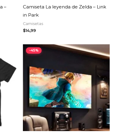
a –
Camiseta La leyenda de Zelda – Link
in Park
Camisetas
$
14,99
El
El
-45%
precio
precio
original
actual
era:
es:
$19,99.
$10,99.
AGOTADO