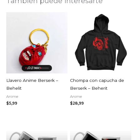
También puede interesarte
¡ÚLTIMA!
Llavero Anime Berserk –
Chompa con capucha de
Behelit
Berserk – Beherit
Anime
Anime
$
5,99
$
28,99
Rango
Rango
de
de
precios:
precios:
desde
desde
$4,99
$4,99