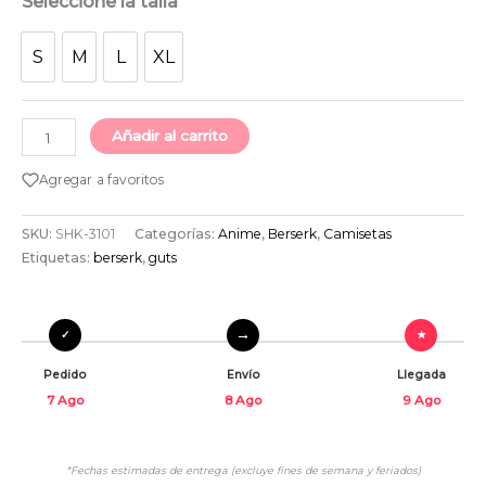
Seleccione la talla
S
M
L
XL
S
M
L
XL
Añadir al carrito
Agregar a favoritos
SKU:
SHK-3101
Categorías:
Anime
,
Berserk
,
Camisetas
Etiquetas:
berserk
,
guts
Pedido
Envío
Llegada
7 Ago
8 Ago
9 Ago
*Fechas estimadas de entrega (excluye fines de semana y feriados)