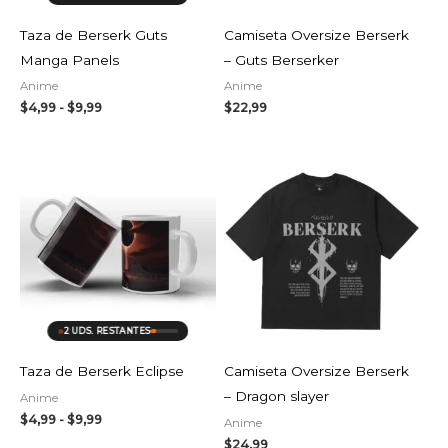
Taza de Berserk Guts
Camiseta Oversize Berserk
Manga Panels
– Guts Berserker
Anime
Anime
$
4,99
-
$
9,99
$
22,99
Rango
de
precios:
desde
$4,99
hasta
$9,99
2 UDS. RESTANTES
Taza de Berserk Eclipse
Camiseta Oversize Berserk
– Dragon slayer
Anime
$
4,99
-
$
9,99
Anime
$
24,99