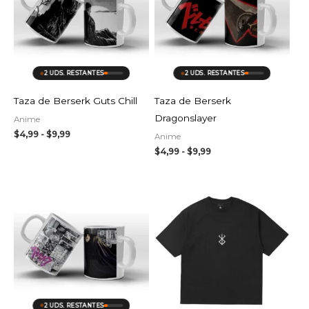
hasta
hasta
$9,99
$9,99
2 UDS. RESTANTES
2 UDS. RESTANTES
Taza de Berserk Guts Chill
Taza de Berserk
Dragonslayer
Anime
$
4,99
-
$
9,99
Anime
$
4,99
-
$
9,99
Rango
de
precios:
desde
$4,99
hasta
$9,99
2 UDS. RESTANTES