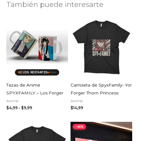
También puede interesarte
Rango
de
precios:
desde
$4,99
hasta
$9,99
2 UDS. RESTANTES
Tazas de Anime
Camiseta de SpyxFamily- Yor
SPYXFAMILY – Los Forger
Forger Thorn Princess
Anime
Anime
$
4,99
-
$
9,99
$
14,99
Rango
-45%
de
precios:
desde