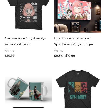
$9,34
hasta
$10,99
AGOTADO
Camiseta de SpyxFamily-
Cuadro decorativo de
Anya Aesthetic
SpyxFamily Anya Forger
Anime
Anime
$
14,99
$
9,34
-
$
10,99
Rango
de
precios:
desde
$4,99
hasta
$9,99