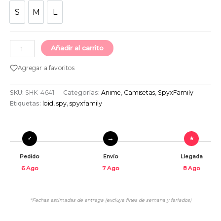
S
M
L
S
M
L
Añadir al carrito
Agregar a favoritos
SKU:
SHK-4641
Categorías:
Anime
,
Camisetas
,
SpyxFamily
Etiquetas:
loid
,
spy
,
spyxfamily
Pedido
Envío
Llegada
6 Ago
7 Ago
8 Ago
*Fechas estimadas de entrega (excluye fines de semana y feriados)