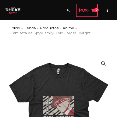
Ir
al
Buscar
$
0,00
contenido
Inicio
Tienda
Productos
Anime
Camiseta de SpyxFamily- Loid Forger Twilight
Camiseta
de
SpyxFamily-
Loid
Forger
Twilight
cantidad