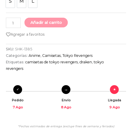
S
M
L
S
M
L
Añadir al carrito
Agregar a favoritos
SKU:
SHK-1385
Categorías:
Anime
,
Camisetas
,
Tokyo Revengers
Etiquetas:
camisetas de tokyo revengers
,
draken
,
tokyo
revengers
Pedido
Envío
Llegada
7 Ago
8 Ago
9 Ago
*Fechas estimadas de entrega (excluye fines de semana y feriados)