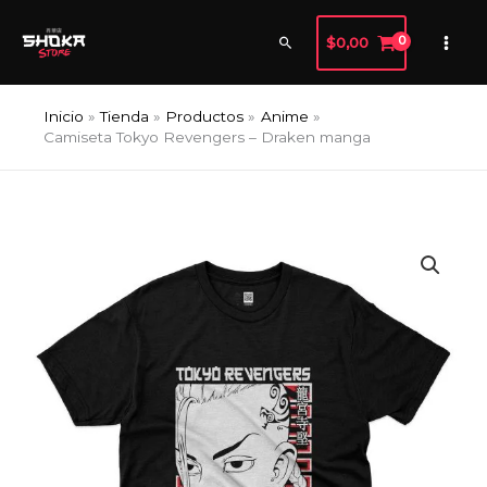
Ir
al
Buscar
$
0,00
contenido
Inicio
Tienda
Productos
Anime
Camiseta Tokyo Revengers – Draken manga
Camiseta
Tokyo
Revengers
-
Draken
manga
cantidad