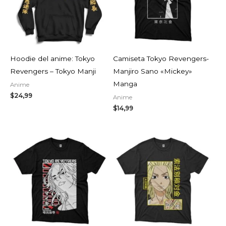
Hoodie del anime: Tokyo
Camiseta Tokyo Revengers-
Revengers – Tokyo Manji
Manjiro Sano «Mickey»
Manga
Anime
$
24,99
Anime
$
14,99