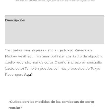
*Fechas estimadas de entrega (excluye fines de semana y feriados)
Descripción
Información adicional
Valoraciones (0)
Camisetas para mujeres del manga Tokyo Revengers
Mickey Aesthetic . Material poliéster con tacto de algodón,
cuello redondo, manga corta. Diseño impreso en serigrafía
(tacto cero) También puedes ver más productos de Tokyo
Revengers
Aquí
¿Cuáles son las medidas de las camisetas de corte
regular?