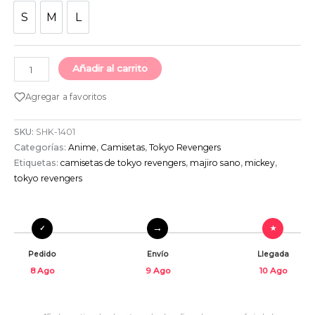
S
M
L
S
M
L
Añadir al carrito
Agregar a favoritos
SKU:
SHK-1401
Categorías:
Anime
,
Camisetas
,
Tokyo Revengers
Etiquetas:
camisetas de tokyo revengers
,
majiro sano
,
mickey
,
tokyo revengers
Pedido
Envío
Llegada
8 Ago
9 Ago
10 Ago