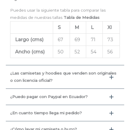
Puedes usar la siguiente tabla para comparar las
medidas de nuestras tallas
Tabla de Medidas
S
M
L
Xl
Largo (cms
)
67
69
71
73
Ancho (cms)
50
52
54
56
¿Las camisetas y hoodies que venden son originales
o con licencia oficial?
¿Puedo pagar con Paypal en Ecuador?
¿En cuanto tiempo llega mi pedido?
¿Cómo lavar mi camiseta o buzo?