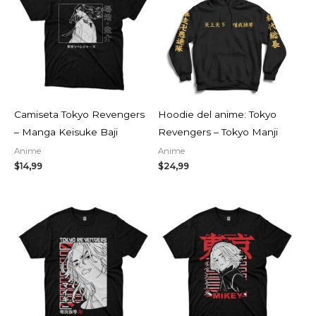
Camiseta Tokyo Revengers
Hoodie del anime: Tokyo
– Manga Keisuke Baji
Revengers – Tokyo Manji
Anime
Anime
$
14,99
$
24,99