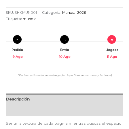
SKU:
SHKMUN001
Categoría:
Mundial 2026
Etiqueta:
mundial
Pedido
Envío
Llegada
9 Ago
10 Ago
11 Ago
*Fechas estimadas de entrega (excluye fines de semana y feriados)
Descripción
Valoraciones (0)
Sentir la textura de cada página mientras buscas el espacio