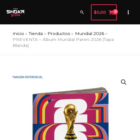
Ir
al
Buscar
$
0,00
contenido
Inicio
Tienda
Productos
Mundial 2026
PREVENTA – Álbum Mundial Panini 2026 (Tapa
Blanda)