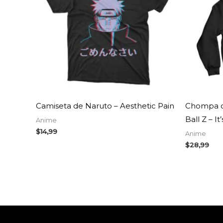
Camiseta de Naruto – Aesthetic Pain
Chompa c
Ball Z – I
Anime
$
14,99
Anime
$
28,99