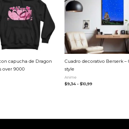
$10,99
AGOTADO
on capucha de Dragon
Cuadro decorativo Berserk – 
t’s over 9000
style
Anime
$
9,34
-
$
10,99