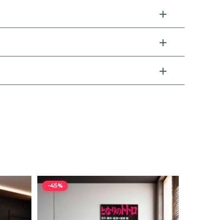
Rango
-45%
de
precios:
desde
$9,34