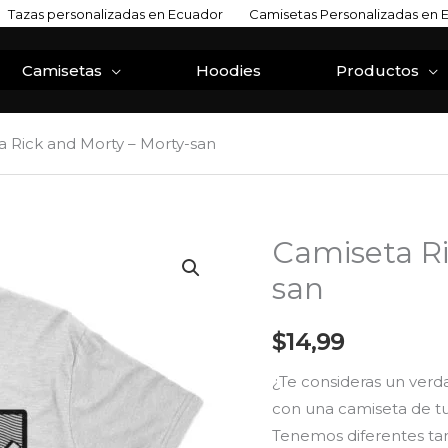
Tazas personalizadas en Ecuador
Camisetas Personalizadas en 
Camisetas
Hoodies
Productos
 Rick and Morty – Morty-san
Camiseta Ri
Camiseta
Rick
san
and
Morty
$
14,99
-
¿Te consideras un verd
Morty-
con una camiseta de tu 
san
Tenemos diferentes ta
cantidad