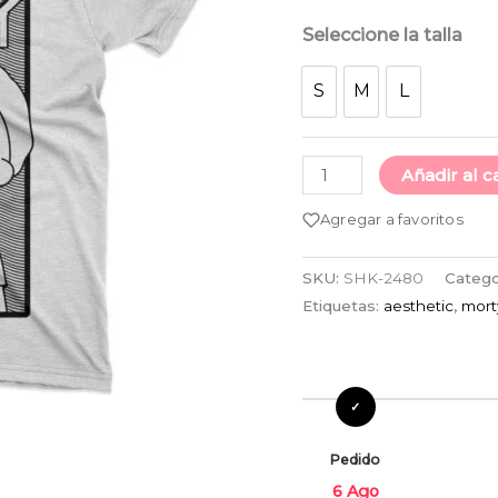
Seleccione la talla
S
M
L
S
M
L
Añadir al c
Agregar a favoritos
SKU:
SHK-2480
Catego
Etiquetas:
aesthetic
,
mort
Pedido
6 Ago