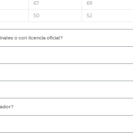
67
69
50
52
ales o con licencia oficial?
uador?