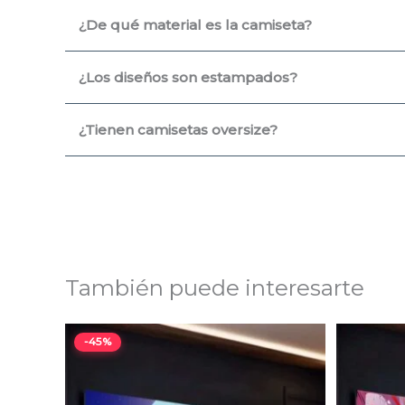
¿De qué material es la camiseta?
¿Los diseños son estampados?
¿Tienen camisetas oversize?
También puede interesarte
Rango
-45%
de
precios:
desde
$9,34