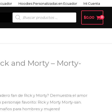
Ecuador
Hoodies Personalizadas en Ecuador
Mi Cuenta
Búsqueda
$
0,00
De
Productos
ck and Morty – Morty-
adero fan de Rick y Morty? Demuestra el amor
personaje favorito: Rick y Morty Morty-san.
maños para hombres y mujeres!