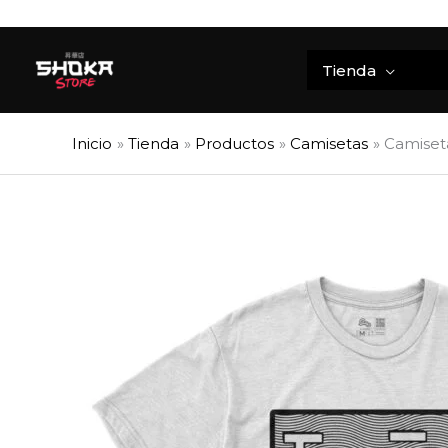
Ir
al
contenido
Tienda
Inicio
Tienda
Productos
Camisetas
Camiseta