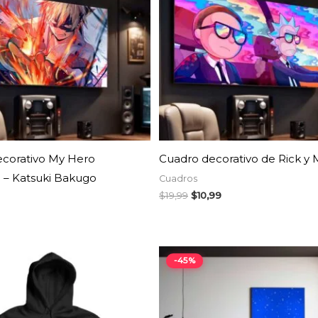
AGOTADO
AGOTADO
corativo My Hero
Cuadro decorativo de Rick y 
 – Katsuki Bakugo
Cuadros
$
19,99
$
10,99
Rango
-45%
de
precios:
desde
$9,34
hasta