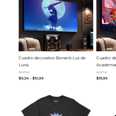
hasta
$10,99
AGOTADO
Cuadro decorativo Berserk Luz de
Cuadro de
Luna
Academia
Anime
Anime
$
9,34
-
$
10,99
$
19,99