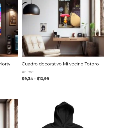
hasta
$10,99
AGOTADO
Morty
Cuadro decorativo Mi vecino Totoro
Anime
$
9,34
-
$
10,99