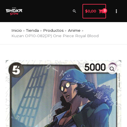
Ir
al
Buscar
$
0,00
contenido
Inicio
Tienda
Productos
Anime
Kuzan OP10-082(JP) One Piece Royal Blood
Kuzan
OP10-
082(JP)
One
Piece
Royal
Blood
cantidad