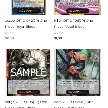
¡ÚLTIMA!
¡ÚLTIMA!
Ussop OP10-042(JP) One
Killer OP10-106(JP) One
Piece Royal Blood
Piece Royal Blood
Anime
Anime
$
2,00
$
1,00
¡ÚLTIMA!
¡ÚLTIMA!
Vergo OP10-004(JP) One
Zoro OP10-095(JP) One
Piece Royal Blood
Piece Royal Blood