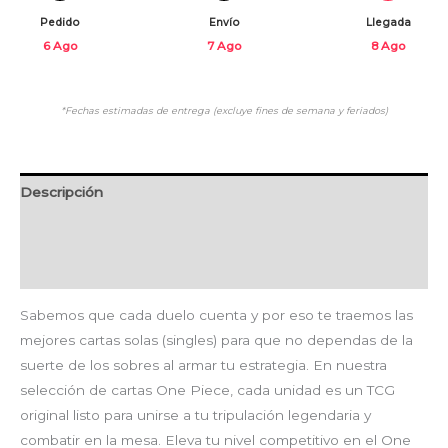
Pedido
Envío
Llegada
6 Ago
7 Ago
8 Ago
*Fechas estimadas de entrega (excluye fines de semana y feriados)
Descripción
Información adicional
Valoraciones (0)
Sabemos que cada duelo cuenta y por eso te traemos las
mejores cartas solas (singles) para que no dependas de la
suerte de los sobres al armar tu estrategia. En nuestra
selección de cartas One Piece, cada unidad es un TCG
original listo para unirse a tu tripulación legendaria y
combatir en la mesa. Eleva tu nivel competitivo en el One