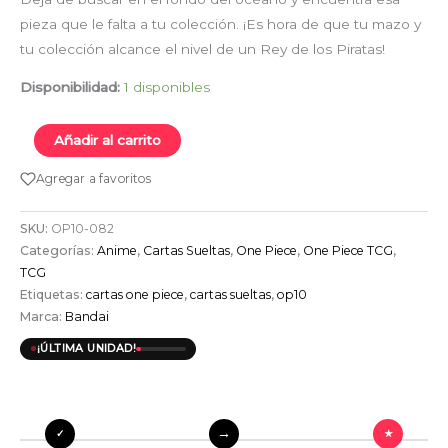
pieza que le falta a tu colección. ¡Es hora de que tu mazo y
tu colección alcance el nivel de un Rey de los Piratas!
Disponibilidad:
1 disponibles
Añadir al carrito
Agregar a favoritos
SKU:
OP10-082
Categorías:
Anime
,
Cartas Sueltas
,
One Piece
,
One Piece TCG
,
TCG
Etiquetas:
cartas one piece
,
cartas sueltas
,
op10
Marca:
Bandai
¡ÚLTIMA UNIDAD!