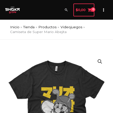
Ir
al
Buscar
$
0,00
contenido
Inicio
Tienda
Productos
Videojuegos
Camiseta de Super Mario Abejita
Camiseta
de
Super
Mario
Abejita
cantidad