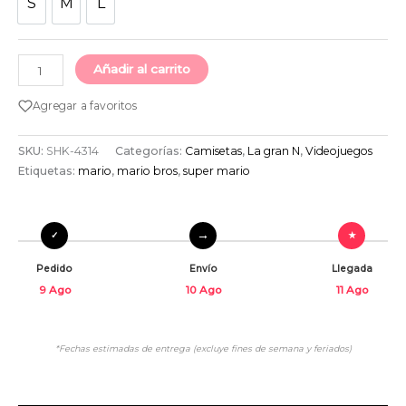
S
M
L
S
M
L
Añadir al carrito
Agregar a favoritos
SKU:
SHK-4314
Categorías:
Camisetas
,
La gran N
,
Videojuegos
Etiquetas:
mario
,
mario bros
,
super mario
Pedido
Envío
Llegada
9 Ago
10 Ago
11 Ago
*Fechas estimadas de entrega (excluye fines de semana y feriados)