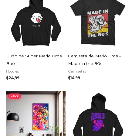
Buzo de Super Mario Bros
Camiseta de Mario Bros –
Boo
Made in the 80s
Hoodies
Camisetas
$
24,99
$
14,99
El
El
-45%
precio
precio
original
actual
era:
es:
$19,99.
$10,99.