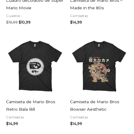
Cuadro decorativo de Super
Camiseta de Mario Bros –
Mario Movie
Made in the 80s
Cuadros
Camisetas
$
19,99
$
10,99
$
14,99
Camiseta de Mario Bros
Camiseta de Mario Bros
Retro Bala Bill
Bowser Aesthetic
Camisetas
Camisetas
$
14,99
$
14,99