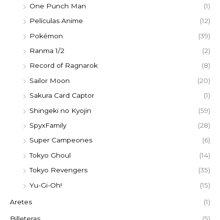
One Punch Man
(1)
Películas Anime
(12)
Pokémon
(39)
Ranma 1/2
(2)
Record of Ragnarok
(8)
Sailor Moon
(20)
Sakura Card Captor
(1)
Shingeki no Kyojin
(59)
SpyxFamily
(28)
Super Campeones
(6)
Tokyo Ghoul
(14)
Tokyo Revengers
(35)
Yu-Gi-Oh!
(15)
Aretes
(1)
Billeteras
(5)