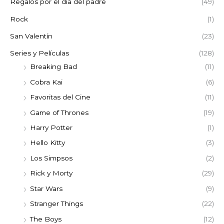
Regalos por el día del padre
(49)
Rock
(1)
San Valentín
(23)
Series y Películas
(128)
Breaking Bad
(11)
Cobra Kai
(6)
Favoritas del Cine
(11)
Game of Thrones
(19)
Harry Potter
(1)
Hello Kitty
(3)
Los Simpsos
(2)
Rick y Morty
(29)
Star Wars
(9)
Stranger Things
(22)
The Boys
(12)