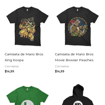
Camiseta de Mario Bros
Camiseta de Mario Bros
King Koopa
Movie Bowser Peaches
Camisetas
Camisetas
$
14,99
$
14,99