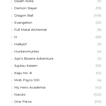
Death Note
(7)
Demon Slayer
(93)
Dragon Ball
(109)
Evangelion
(33)
Full Metal Alchemist
(9)
H
(39)
Haikyū!!
(3)
HunterxHunter
(4)
Jojo's Bizarre Adventure
(2)
Jujutsu Kaisen
(33)
Kaiju No. 8
(10)
Mob Psyco 100
(4)
My Hero Academia
(42)
Naruto
(102)
One Piece
(110)