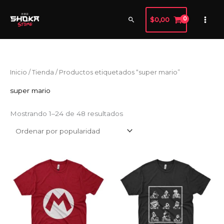
Ir
al
Buscar
$
0,00
contenido
Ordenado
Inicio
/
Tienda
/ Productos etiquetados “super mario”
por
popularidad
super mario
Mostrando 1–24 de 48 resultados