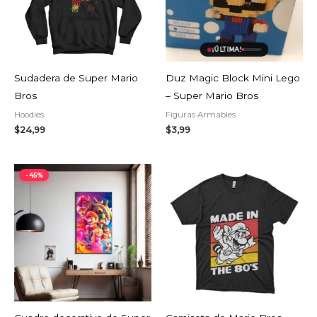
¡ÚLTIMA!
Sudadera de Super Mario
Duz Magic Block Mini Lego
Bros
– Super Mario Bros
Hoodies
Figuras Armables
$
24,99
$
3,99
El
El
-45%
precio
precio
original
actual
era:
es:
$19,99.
$10,99.
AGOTADO