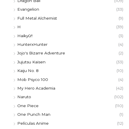
Dragon Ball
(109)
Evangelion
(33)
Full Metal Alchemist
(9)
H
(39)
Haikyū!!
(3)
HunterxHunter
(4)
Jojo's Bizarre Adventure
(2)
Jujutsu Kaisen
(33)
Kaiju No. 8
(10)
Mob Psyco 100
(4)
My Hero Academia
(42)
Naruto
(102)
One Piece
(110)
One Punch Man
(1)
Películas Anime
(12)