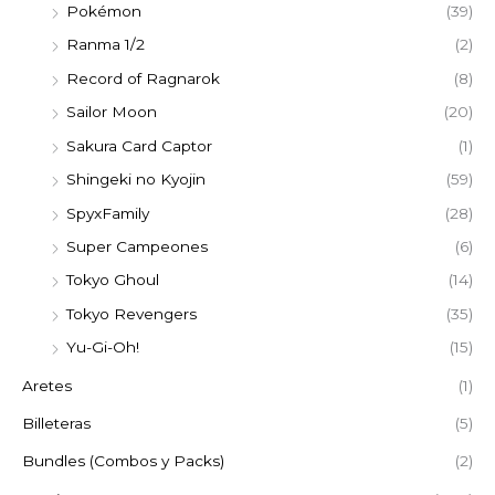
Pokémon
(39)
Ranma 1/2
(2)
Record of Ragnarok
(8)
Sailor Moon
(20)
Sakura Card Captor
(1)
Shingeki no Kyojin
(59)
SpyxFamily
(28)
Super Campeones
(6)
Tokyo Ghoul
(14)
Tokyo Revengers
(35)
Yu-Gi-Oh!
(15)
Aretes
(1)
Billeteras
(5)
Bundles (Combos y Packs)
(2)