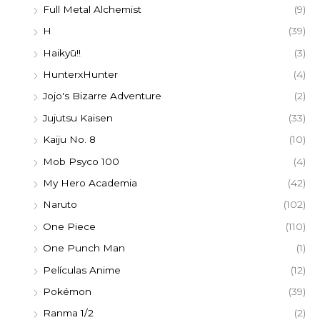
Full Metal Alchemist
(9)
H
(39)
Haikyū!!
(3)
HunterxHunter
(4)
Jojo's Bizarre Adventure
(2)
Jujutsu Kaisen
(33)
Kaiju No. 8
(10)
Mob Psyco 100
(4)
My Hero Academia
(42)
Naruto
(102)
One Piece
(110)
One Punch Man
(1)
Películas Anime
(12)
Pokémon
(39)
Ranma 1/2
(2)