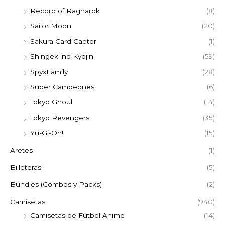
Record of Ragnarok
(8)
Sailor Moon
(20)
Sakura Card Captor
(1)
Shingeki no Kyojin
(59)
SpyxFamily
(28)
Super Campeones
(6)
Tokyo Ghoul
(14)
Tokyo Revengers
(35)
Yu-Gi-Oh!
(15)
Aretes
(1)
Billeteras
(5)
Bundles (Combos y Packs)
(2)
Camisetas
(940)
Camisetas de Fútbol Anime
(14)