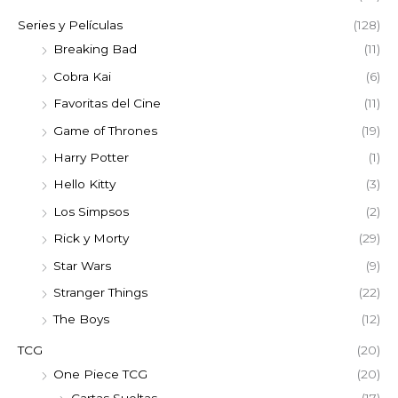
Series y Películas
(128)
Breaking Bad
(11)
Cobra Kai
(6)
Favoritas del Cine
(11)
Game of Thrones
(19)
Harry Potter
(1)
Hello Kitty
(3)
Los Simpsos
(2)
Rick y Morty
(29)
Star Wars
(9)
Stranger Things
(22)
The Boys
(12)
TCG
(20)
One Piece TCG
(20)
Cartas Sueltas
(17)