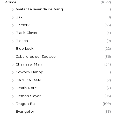
Anime
(1022)
Avatar La leyenda de Aang
(1)
Baki
(8)
Berserk
(35)
Black Clover
(4)
Bleach
(9)
Blue Lock
(22)
Caballeros del Zodiaco
(36)
Chainsaw Man
(54)
Cowboy Bebop
(1)
DAN DA DAN
(7)
Death Note
(7)
Demon Slayer
(93)
Dragon Ball
(109)
Evangelion
(33)