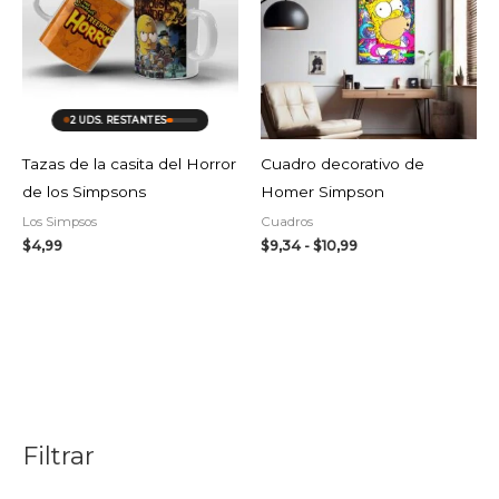
$9,34
hasta
$10,99
AGOTADO
2 UDS. RESTANTES
Tazas de la casita del Horror
Cuadro decorativo de
de los Simpsons
Homer Simpson
Los Simpsos
Cuadros
$
4,99
$
9,34
-
$
10,99
Filtrar