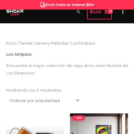
Ir
Envío Gratis en órdenes $60+
al
Buscar
$
0,00
contenido
Ordenado
Inicio
/
Tienda
/
Series y Películas
/ Los Simpsos
por
popularidad
Los Simpsos
Encuentra la mejor colección de ropa de tu serie favorita de
Los Simpsons.
Mostrando los 2 resultados
Rango
-45%
de
precios:
desde