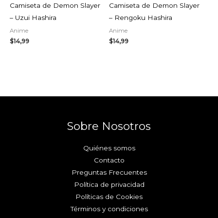
Camiseta de Demon Slayer
Camiseta de Demon Slayer
– Uzui Hashira
– Rengoku Hashira
Anime
Anime
$
14,99
$
14,99
Sobre Nosotros
Quiénes somos
Contacto
Preguntas Frecuentes
Política de privacidad
Políticas de Cookies
Términos y condiciones