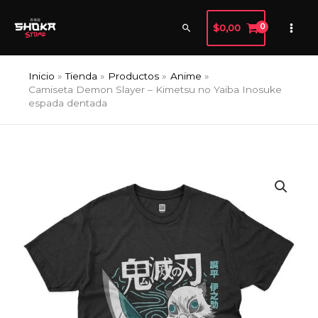
Ir
al
Buscar
$
0,00
contenido
Inicio
Tienda
Productos
Anime
Camiseta Demon Slayer – Kimetsu no Yaiba Inosuke
espada dentada
Camiseta
Demon
Slayer
-
Kimetsu
no
Yaiba
Inosuke
espada