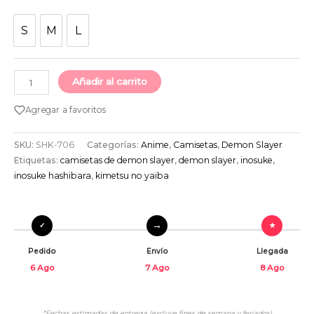
S
M
L
S
M
L
Añadir al carrito
Agregar a favoritos
SKU:
SHK-706
Categorías:
Anime
,
Camisetas
,
Demon Slayer
Etiquetas:
camisetas de demon slayer
,
demon slayer
,
inosuke
,
inosuke hashibara
,
kimetsu no yaiba
Pedido
Envío
Llegada
6 Ago
7 Ago
8 Ago
*Fechas estimadas de entrega (excluye fines de semana y feriados)