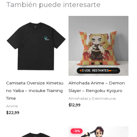
También puede interesarte
3 UDS. RESTANTES
Camiseta Oversize Kimetsu
Almohada Anime – Demon
no Yaiba – Inosuke Training
Slayer – Rengoku Kyojuro
Time
Almohadas y Dakimakuras
$
12,99
Anime
$
22,99
El
El
-10%
precio
precio