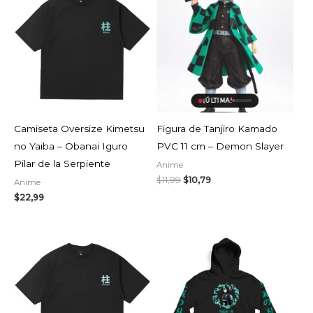
original
actual
era:
es:
$11,99.
$10,79.
¡ÚLTIMA!
Camiseta Oversize Kimetsu
Figura de Tanjiro Kamado
no Yaiba – Obanai Iguro
PVC 11 cm – Demon Slayer
Pilar de la Serpiente
Anime
$
11,99
$
10,79
Anime
$
22,99