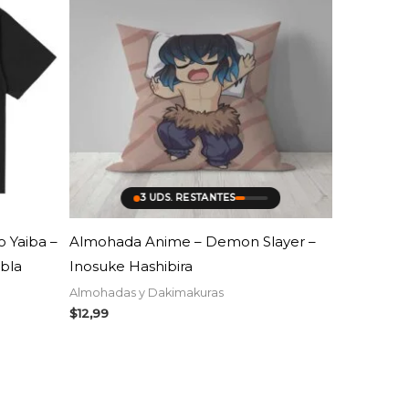
3 UDS. RESTANTES
 Yaiba –
Almohada Anime – Demon Slayer –
ebla
Inosuke Hashibira
Almohadas y Dakimakuras
$
12,99