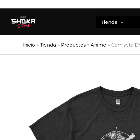
Ir
al
contenido
Tienda
Inicio
Tienda
Productos
Anime
Camiseta D