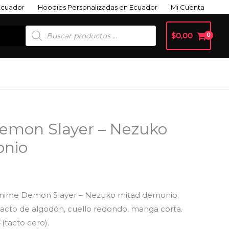
Ecuador
Hoodies Personalizadas en Ecuador
Mi Cuenta
Búsqueda
$
0,00
De
Productos
emon Slayer – Nezuko
onio
anime Demon Slayer – Nezuko mitad demonio.
 tacto de algodón, cuello redondo, manga corta.
tacto cero).