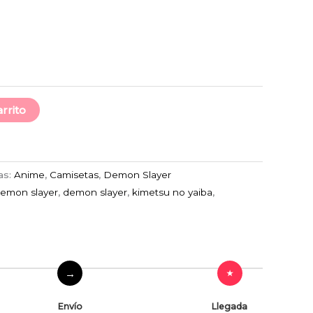
arrito
as:
Anime
,
Camisetas
,
Demon Slayer
demon slayer
,
demon slayer
,
kimetsu no yaiba
,
Envío
Llegada