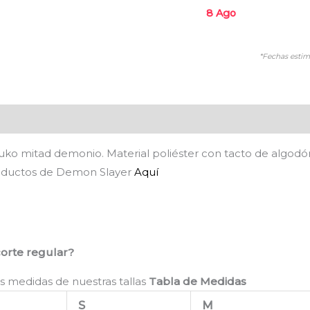
8 Ago
*Fechas estim
es (0)
ko mitad demonio. Material poliéster con tacto de algodó
roductos de Demon Slayer
Aquí
corte regular?
s medidas de nuestras tallas
Tabla de Medidas
S
M