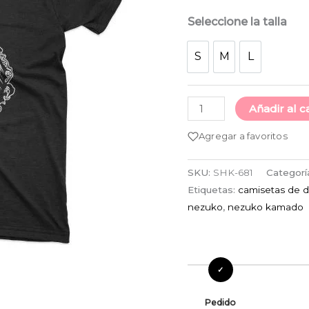
Seleccione la talla
S
M
L
S
M
L
Añadir al c
Agregar a favoritos
SKU:
SHK-681
Categorí
Etiquetas:
camisetas de 
nezuko
,
nezuko kamado
Pedido