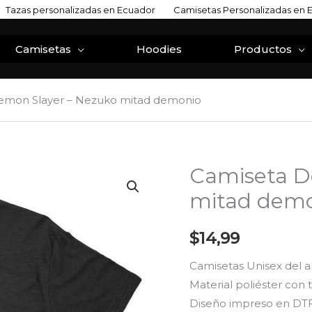
Tazas personalizadas en Ecuador
Camisetas Personalizadas en 
Camisetas
Hoodies
Productos
emon Slayer – Nezuko mitad demonio
Camiseta D
Camiseta
Demon
mitad dem
Slayer
-
$
14,99
Nezuko
Camisetas Unisex del 
mitad
Material poliéster con
demonio
Diseño impreso en DTF(
cantidad