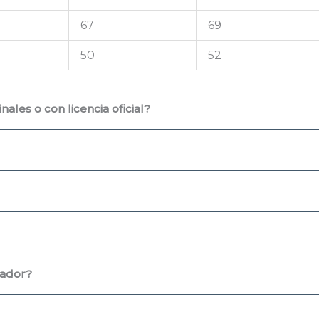
67
69
50
52
ales o con licencia oficial?
uador?