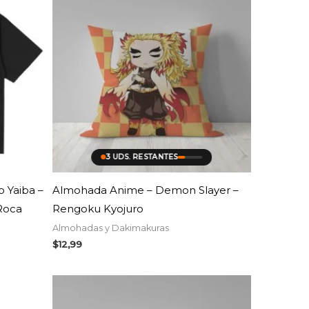
3 UDS. RESTANTES
 Yaiba –
Almohada Anime – Demon Slayer –
Roca
Rengoku Kyojuro
Almohadas y Dakimakuras
$
12,99