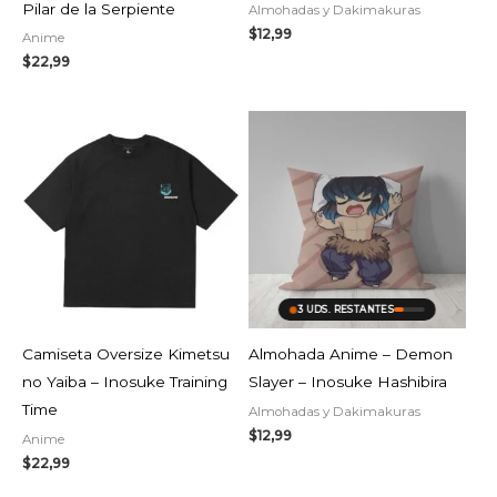
Pilar de la Serpiente
Almohadas y Dakimakuras
$
12,99
Anime
$
22,99
3 UDS. RESTANTES
Camiseta Oversize Kimetsu
Almohada Anime – Demon
no Yaiba – Inosuke Training
Slayer – Inosuke Hashibira
Time
Almohadas y Dakimakuras
$
12,99
Anime
$
22,99