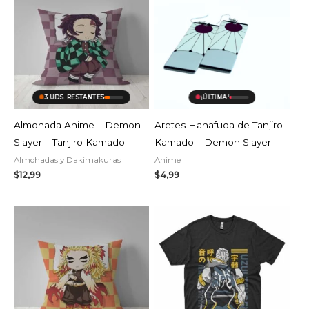
3 UDS. RESTANTES
¡ÚLTIMA!
Almohada Anime – Demon
Aretes Hanafuda de Tanjiro
Slayer – Tanjiro Kamado
Kamado – Demon Slayer
Almohadas y Dakimakuras
Anime
$
12,99
$
4,99