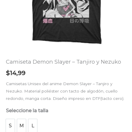
Camiseta Demon Slayer – Tanjiro y Nezuko
$
14,99
Camisetas Unisex del anime Demon Slayer – Tanjiro y
Nezuko. Material poliéster con tacto de algodón, cuello
redondo, manga corta. Diseño impreso en DTF(tacto cero).
Seleccione la talla
S
M
L
S
M
L