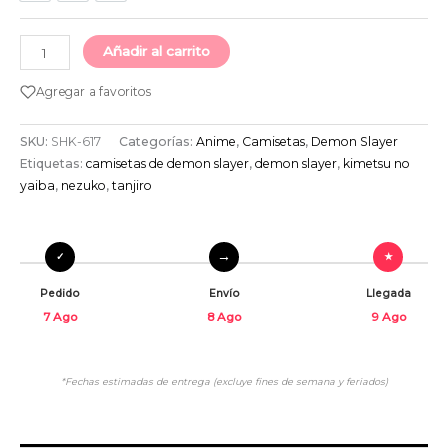
Añadir al carrito
Agregar a favoritos
SKU:
SHK-617
Categorías:
Anime
,
Camisetas
,
Demon Slayer
Etiquetas:
camisetas de demon slayer
,
demon slayer
,
kimetsu no
yaiba
,
nezuko
,
tanjiro
Pedido
Envío
Llegada
7 Ago
8 Ago
9 Ago
*Fechas estimadas de entrega (excluye fines de semana y feriados)