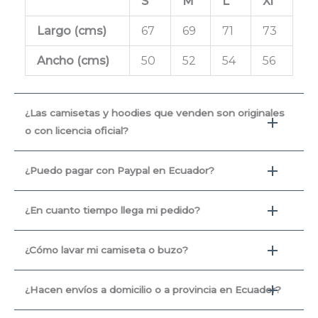
S
M
L
Xl
Largo (cms
)
67
69
71
73
Ancho (cms)
50
52
54
56
¿Las camisetas y hoodies que venden son originales
o con licencia oficial?
¿Puedo pagar con Paypal en Ecuador?
¿En cuanto tiempo llega mi pedido?
¿Cómo lavar mi camiseta o buzo?
¿Hacen envíos a domicilio o a provincia en Ecuador?