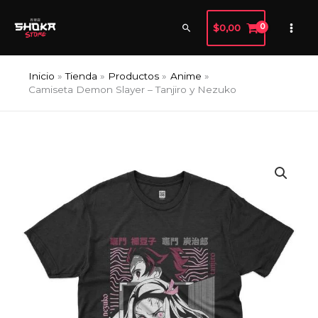
Ir
al
Buscar
$
0,00
contenido
Inicio
Tienda
Productos
Anime
Camiseta Demon Slayer – Tanjiro y Nezuko
Camiseta
Demon
Slayer
-
Tanjiro
y
Nezuko
cantidad