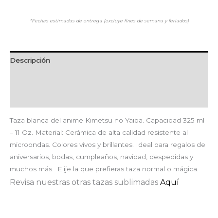
*Fechas estimadas de entrega (excluye fines de semana y feriados)
Descripción
Información adicional
Valoraciones (0)
Taza blanca del anime Kimetsu no Yaiba. Capacidad 325 ml
– 11 Oz. Material: Cerámica de alta calidad resistente al
microondas. Colores vivos y brillantes. Ideal para regalos de
aniversarios, bodas, cumpleaños, navidad, despedidas y
muchos más. Elije la que prefieras taza normal o mágica.
Revisa nuestras otras tazas sublimadas
Aquí