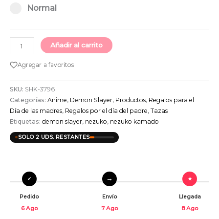
Select pa_taza
Normal option for pa_taza
Normal
Añadir al carrito
Agregar a favoritos
SKU:
SHK-3796
Categorías:
Anime
,
Demon Slayer
,
Productos
,
Regalos para el
Día de las madres
,
Regalos por el día del padre
,
Tazas
Etiquetas:
demon slayer
,
nezuko
,
nezuko kamado
SOLO 2 UDS. RESTANTES
Pedido
Envío
Llegada
6 Ago
7 Ago
8 Ago