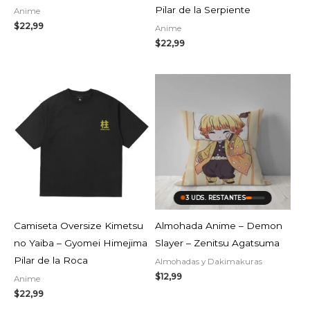
Pilar de la Serpiente
Anime
$
22,99
Anime
$
22,99
3 UDS. RESTANTES
Camiseta Oversize Kimetsu
Almohada Anime – Demon
no Yaiba – Gyomei Himejima
Slayer – Zenitsu Agatsuma
Pilar de la Roca
Almohadas y Dakimakuras
$
12,99
Anime
$
22,99