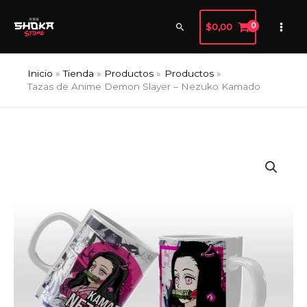
Ir
al
Buscar
$
0,00
contenido
Inicio
Tienda
Productos
Productos
Tazas de Anime Demon Slayer – Nezuko Kamado
Tazas
de
Anime
Demon
Slayer
-
Nezuko
Kamado
cantidad