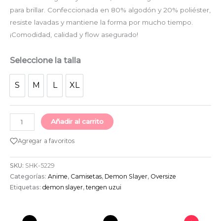
para brillar. Confeccionada en 80% algodón y 20% poliéster,
resiste lavadas y mantiene la forma por mucho tiempo.
¡Comodidad, calidad y flow asegurado!
Seleccione la talla
S
M
L
XL
S
M
L
XL
Añadir al carrito
Agregar a favoritos
SKU:
SHK-5229
Categorías:
Anime
,
Camisetas
,
Demon Slayer
,
Oversize
Etiquetas:
demon slayer
,
tengen uzui