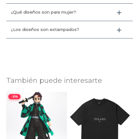
¿Qué diseños son para mujer?
¿Los diseños son estampados?
También puede interesarte
El
El
-10%
precio
precio
original
actual
era:
es:
$11,99.
$10,79.