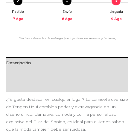
Pedido
Envío
Llegada
7 Ago
8 Ago
9 Ago
*Fechas estimadas de entrega (excluye fines de semana y feriados)
Descripción
Información adicional
Valoraciones (0)
¿Te gusta destacar en cualquier lugar? La camiseta oversize
de Tengen Uzui combina poder y extravagancia en un
diseño único. Llamativa, cómoda y con la personalidad
explosiva del Pilar del Sonido, es ideal para quienes saben
que la moda también debe ser ruidosa.